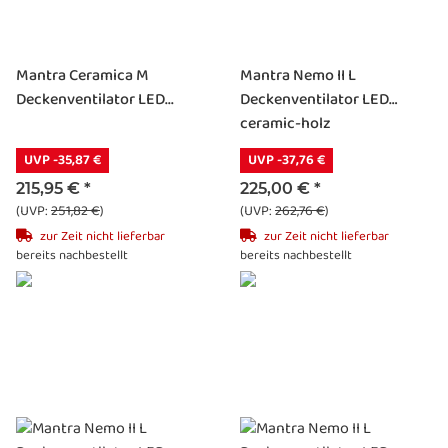
Mantra Ceramica M
Mantra Nemo II L
Deckenventilator LED...
Deckenventilator LED
ceramic-holz
UVP -35,87 €
UVP -37,76 €
215,95 €
*
225,00 €
*
(UVP:
251,82 €
)
(UVP:
262,76 €
)
zur Zeit nicht lieferbar
zur Zeit nicht lieferbar
bereits nachbestellt
bereits nachbestellt