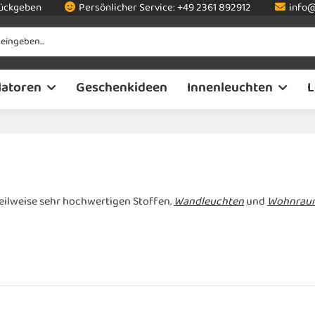
rückgeben
Persönlicher Service:
+49 2361 892912
info@
latoren
Geschenkideen
Innenleuchten
L
eilweise sehr hochwertigen Stoffen.
Wandleuchten
und
Wohnrau