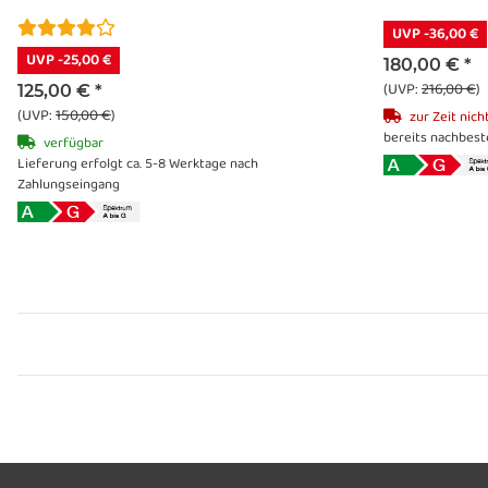
UVP -36,00 €
UVP -25,00 €
180,00 €
*
(UVP:
216,00 €
)
125,00 €
*
(UVP:
150,00 €
)
zur Zeit nich
bereits nachbeste
verfügbar
Lieferung erfolgt ca. 5-8 Werktage nach
Zahlungseingang