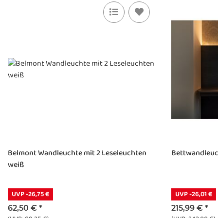
Belmont Wandleuchte mit 2 Leseleuchten
Bettwandleuch
weiß
UVP -26,75 €
UVP -26,01 €
62,50 €
*
215,99 €
*