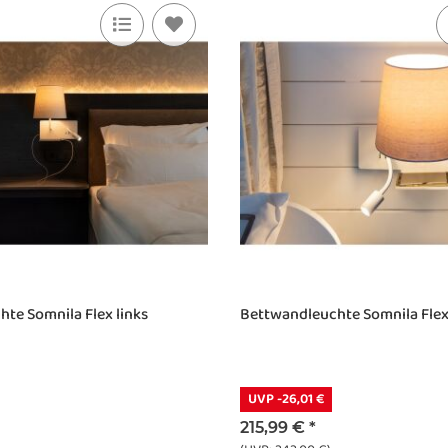
te Somnila Flex links
Bettwandleuchte Somnila Flex
UVP -26,01 €
215,99 €
*