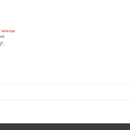
t lieferbar
llt