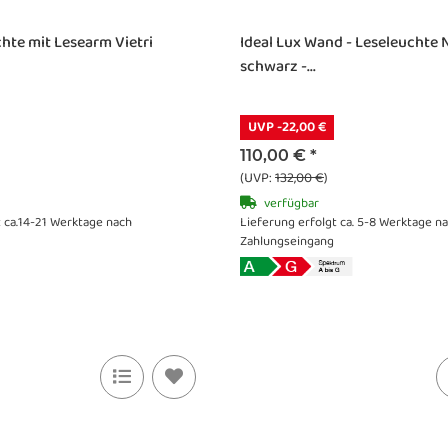
te mit Lesearm Vietri
Ideal Lux Wand - Leseleuchte 
schwarz -...
UVP -22,00 €
110,00 €
*
(UVP:
132,00 €
)
verfügbar
t ca.14-21 Werktage nach
Lieferung erfolgt ca. 5-8 Werktage n
Zahlungseingang