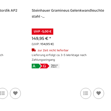
Nordik AP2
Steinhauer Gramineus Gelenkwandleuchte
stahl -...
UVP -5,00 €
149,95 €
*
(UVP:
154,95 €
)
zur Zeit nicht lieferbar
ach
Lieferung erfolgt ca. 3-5 Werktage nach
Zahlungseingang