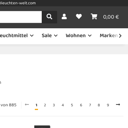
leuchten-welt.com
0,00 €
euchtmittel
Sale
Wohnen
Marken
.
8 von 885
1
2
3
4
5
6
7
8
9