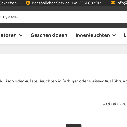
rückgeben
Persönlicher Service:
+49 2361 892912
info@
latoren
Geschenkideen
Innenleuchten
L
 Tisch oder Aufstellleuchten in farbiger oder weisser Ausführung
Artikel 1 - 2