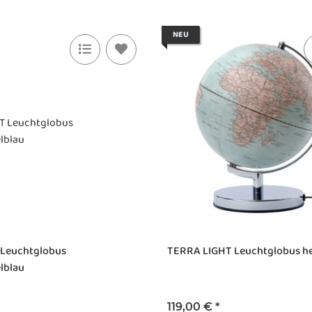
NEU
Leuchtglobus
TERRA LIGHT Leuchtglobus he
lblau
119,00 €
*