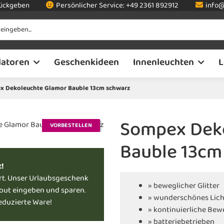
rückgeben
Persönlicher Service:
+49 2361 892912
info@
latoren
Geschenkideen
Innenleuchten
L
 Dekoleuchte Glamor Bauble 13cm schwarz
Sompex Dek
VORBESTELLEN
Bauble 13cm
t!
rt. Unser Urlaubsgeschenk
» beweglicher Glitter
kout eingeben und sparen.
» wunderschönes Lich
reduzierte Ware!
» kontinuierliche Be
» batteriebetrieben