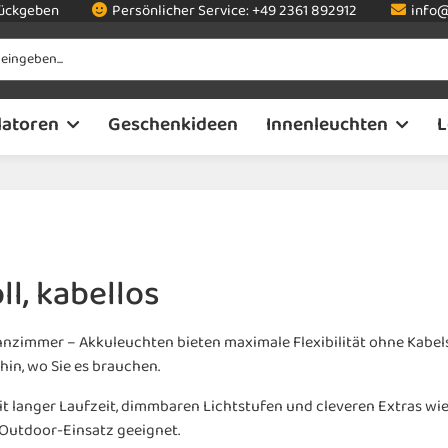
rückgeben
Persönlicher Service:
+49 2361 892912
info@
latoren
Geschenkideen
Innenleuchten
L
ll, kabellos
nzimmer – Akkuleuchten bieten maximale Flexibilität ohne Kabelsa
in, wo Sie es brauchen.
 langer Laufzeit, dimmbaren Lichtstufen und cleveren Extras wi
 Outdoor-Einsatz geeignet.