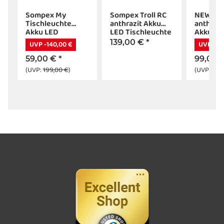
Sompex My
Sompex Troll RC
NEWDES
Tischleuchte
anthrazit Akku
anthrazi
Akku LED
LED Tischleuchte
Akkuste
anthrazit
Outdoor
139,00 €
*
UVP -140,00 €
UVP -12
59,00 €
*
99,00 
(UVP:
199,00 €
)
(UVP:
219