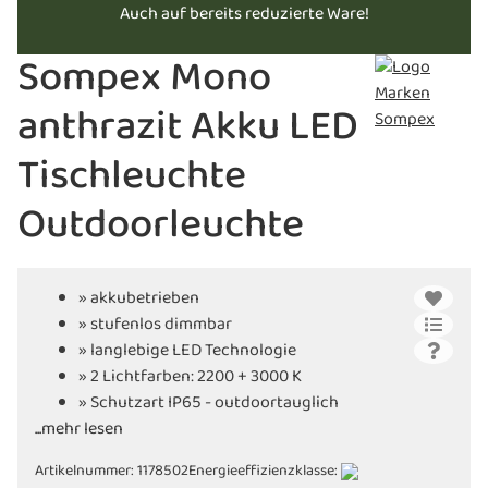
Auch auf bereits reduzierte Ware!
Sompex Mono
anthrazit Akku LED
Tischleuchte
Outdoorleuchte
» akkubetrieben
» stufenlos dimmbar
» langlebige LED Technologie
» 2 Lichtfarben: 2200 + 3000 K
» Schutzart IP65 - outdoortauglich
...mehr lesen
» inkl. praktischer Ladestation
Artikelnummer:
1178502
Energieeffizienzklasse: