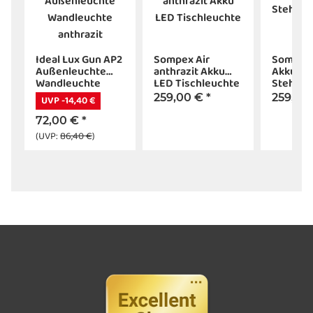
Ideal Lux Gun AP2
Sompex Air
Sompex
Außenleuchte
anthrazit Akku
Akku-
Wandleuchte
LED Tischleuchte
Stehleuc
anthrazit
anthrazi
259,00 €
*
259,00
UVP -14,40 €
72,00 €
*
(UVP:
86,40 €
)