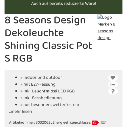
Auch auf bereits reduzierte Ware!
8 Seasons Design
Dekoleuchte
Shining Classic Pot
S RGB
» indoor und outdoor
» mit E27-Fassung
» inkl. Leuchtmittel LED RGB
» inkl. Fernbedienung
» aus besonders wetterfestem
...mehr lesen
Polyethylen
» Made in Germany
Artikelnummer:
3032062L
Energieeffizienzklasse: