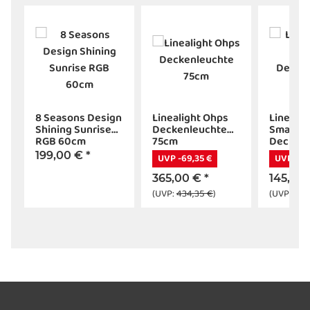
8 Seasons Design
Linealight Ohps
Linealig
Shining Sunrise
Deckenleuchte
Smash
RGB 60cm
75cm
Deckenl
38cm
199,00 €
*
UVP -69,35 €
UVP -27,
365,00 €
*
145,00
(UVP:
434,35 €
)
(UVP:
172,