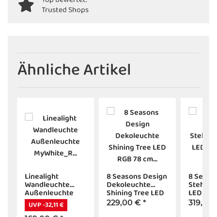
Trusted Shops
Ähnliche Artikel
n
Linealight
8 Seasons Design
8 Seaso
Wandleuchte
Dekoleuchte
Stehleuc
Außenleuchte
Shining Tree LED
LED RGB
MyWhite_R weiß
RGB 78 cm weiß
stein
229,00 €
*
319,00
UVP -32,11 €
4000 Kelvin