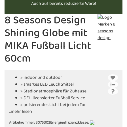
Auch auf bereits reduzierte Ware!
8 Seasons Design
Shining Globe mit
MIKA Fußball Licht
60cm
» indoor und outdoor
» smartes LED Leuchtmittel
» Stadionatmosphäre für Zuhause
» DFL-lizensierter Fußball Service
» pulsierendes Licht bei jedem Tor
...mehr lesen
» in den Clubfarben der 1. und 2.
Bundesliga
Artikelnummer:
3075303
Energieeffizienzklasse:
» Wake-up und Away-from-home