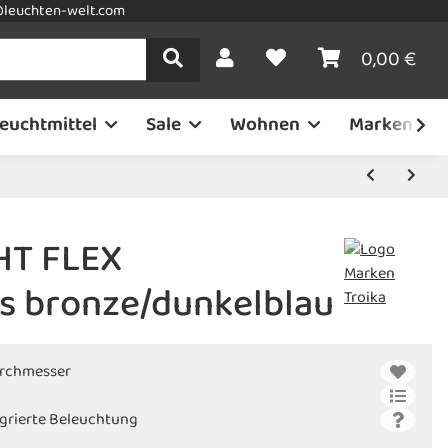
leuchten-welt.com
0,00 €
euchtmittel
Sale
Wohnen
Marken
HT FLEX
s bronze/dunkelblau
urchmesser
egrierte Beleuchtung