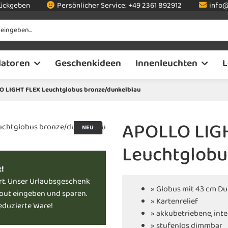
rückgeben
Persönlicher Service:
+49 2361 892912
info@
latoren
Geschenkideen
Innenleuchten
L
 LIGHT FLEX Leuchtglobus bronze/dunkelblau
APOLLO LIG
NEU
Leuchtglobu
t!
rt. Unser Urlaubsgeschenk
» Globus mit 43 cm D
kout eingeben und sparen.
» Kartenrelief
reduzierte Ware!
» akkubetriebene, int
» stufenlos dimmbar