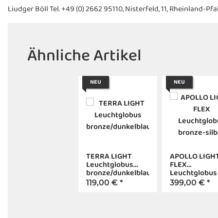
Liudger Böll Tel. +49 (0) 2662 95110, Nisterfeld, 11, Rheinland-
Ähnliche Artikel
NEU
NEU
TERRA LIGHT
APOLLO LIGH
Leuchtglobus
FLEX
bronze/dunkelblau
Leuchtglobus
bronze-silber
119,00 €
*
399,00 €
*