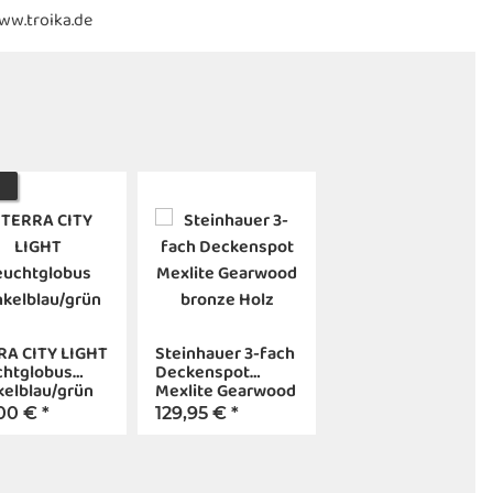
www.troika.de
RA CITY LIGHT
Steinhauer 3-fach
chtglobus
Deckenspot
elblau/grün
Mexlite Gearwood
bronze Holz
,00 €
*
129,95 €
*