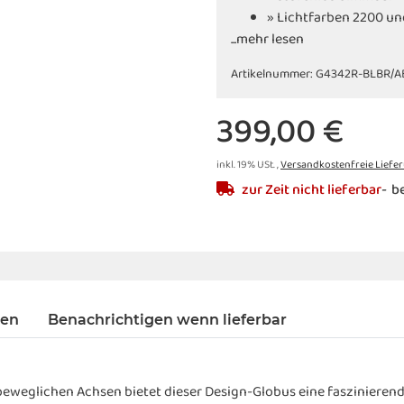
» Lichtfarben 2200 un
...mehr lesen
» Metallfuß in antikgo
» zwei bewegliche Ac
Artikelnummer:
G4342R-BLBR/A
» Farbe: bronze/dunke
399,00 €
inkl. 19% USt. ,
Versandkostenfreie Liefe
zur Zeit nicht lieferbar
be
gen
Benachrichtigen wenn lieferbar
weglichen Achsen bietet dieser Design-Globus eine faszinierend