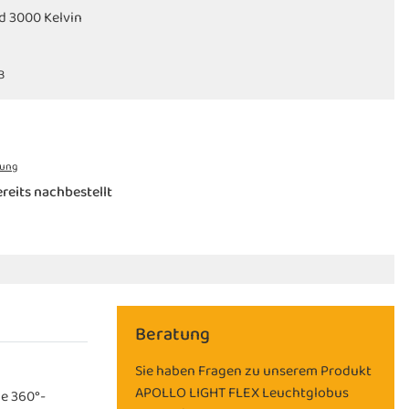
d 3000 Kelvin
ld gebürstet
hsen
B
lblau
rung
reits nachbestellt
Beratung
Sie haben Fragen zu unserem Produkt
APOLLO LIGHT FLEX Leuchtglobus
e 360°-