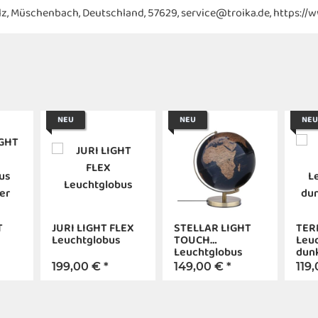
Pfalz, Müschenbach, Deutschland, 57629, service@troika.de, https://
NEU
NEU
NEU
T
JURI LIGHT FLEX
STELLAR LIGHT
TER
Leuchtglobus
TOUCH
Leu
Leuchtglobus
dunk
dunkelblau/bronze
199,00 €
*
149,00 €
*
119