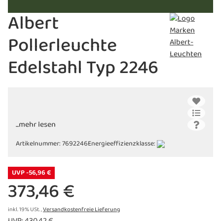
Albert
Pollerleuchte
Edelstahl Typ 2246
...mehr lesen
Artikelnummer:
7692246
Energieeffizienzklasse:
UVP -56,96 €
373,46 €
inkl. 19% USt. ,
Versandkostenfreie Lieferung
UVP
:
430,42 €