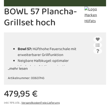
BOWL 57 Plancha-
Grillset hoch
Bowl 57:
Hüfthohe Feuerschale mit
erweiterbarer Grillfunktion
Neigbare Halbkugel: optimaler
Windschutz & Wärmeorientierung
...mehr lesen
Raucharmes Feuer dank zweistufiger
Artikelnummer:
Luftzufuhr
00607Hö
Schraubbares Dreibein: stabiler Stand,
479,95 €
filigrane Optik, angenehme Höhe
Ohne Werkzeug schnell auf- &
abzubauen
inkl. 19% USt. ,
Versandkostenfreie Lieferung
Einfach zu reinigen dank