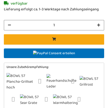
verfügbar
herausnehmbarer Ascheschale
Lieferung erfolgt ca. 1-3 Werktage nach Zahlungseingang
Mit Plancha oder Grillrost-Einsatz
(Zubehör) auch als Grill verwendbar
Verifiziert nach Grillnorm EN1860
Auch als bodennahe Feuerschale mit
Sternfuß verwendbar (Zubehör)
Material:
Halbkugel: Stahl, emailliert;
Innenliegende Ascheschale: Stahl,
emailliert; Dreibein: Edelstahl, massiv
Consent erteilen
Plancha:
Emailliertes Gusseisen,
optimale Wärmespeicherung
Sichere Auflage über drei Stützpunkte
Unsere Zubehörempfehlung:
Antihaftbeschichtung für fettarmes
Braten & Kochen
Tiefergesetzt mit kleinem Außenrand,
damit Fett oder Grillgut nicht
herabfallen können
Lieferumfang:
BOWL 57 Feuerschale,
BOWL 57 Ascheschale, BOWL 57 Dreibein