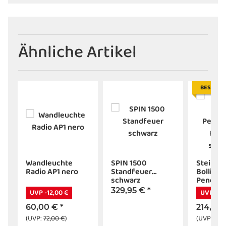
Ähnliche Artikel
BESTSEL
Wandleuchte
SPIN 1500
Steinha
te
Radio AP1 nero
Standfeuer
Bollique
schwarz
Pendell
Rauchgl
329,95 €
*
UVP -12,00 €
UVP -65
schwarz
flammig
60,00 €
*
214,95
(UVP:
72,00 €
)
(UVP:
279