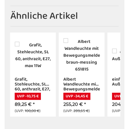
Ähnliche Artikel
r
Grafit,
Albert
einfach
Stehleuchte, SL
Wandleuchte mit
Außenw
60, anthrazit, E27,
Bewegungsmelder
max 11W
braun-messing
UVP -10,75 €
UVP -34,45 €
UVP -24
651815
89,25 €
*
255,20 €
*
204,02
(UVP:
100,00 €
)
(UVP:
289,65 €
)
(UVP:
228