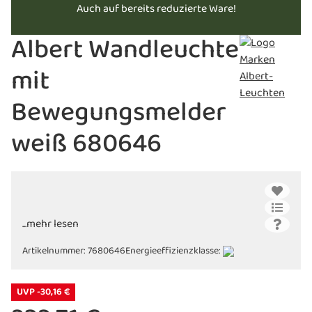
Auch auf bereits reduzierte Ware!
Albert Wandleuchte
mit
Bewegungsmelder
weiß 680646
...mehr lesen
Artikelnummer:
7680646
Energieeffizienzklasse:
UVP -30,16 €