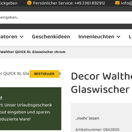
rückgeben
Persönlicher Service:
+49 2361 892912
info@
latoren
Geschenkideen
Innenleuchten
L
 Walther QUICK XL Glaswischer chrom
Decor Walth
BESTSELLER
Glaswischer
t!
rt. Unser Urlaubsgeschenk
kout eingeben und sparen.
...mehr lesen
reduzierte Ware!
Artikelnummer:
0842800