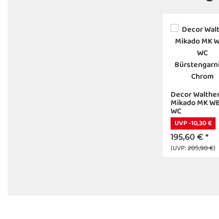
Decor Walthe
Mikado MK W
WC
Bürstengarnit
UVP -10,30 €
Chrom
195,60 €
*
(UVP:
205,90 €
)