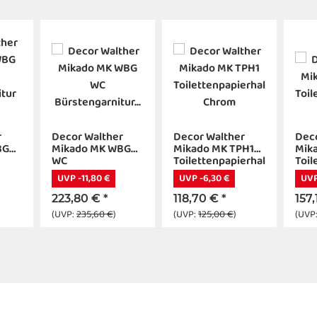
r
Decor Walther
Decor Walther
Dec
BG
Mikado MK WBG
Mikado MK TPH1
Mik
WC
Toilettenpapierhalter
Toil
ur
Bürstengarnitur
Chrom
Sch
UVP -11,80 €
UVP -6,30 €
UVP
Schwarz matt
223,80 €
*
118,70 €
*
157
(UVP:
235,60 €
)
(UVP:
125,00 €
)
(UVP