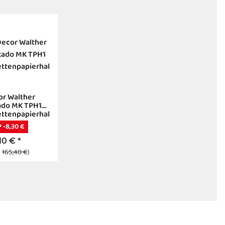
or Walther
ado MK TPH1
ettenpapierhalter
warz matt
 -8,30 €
,10 €
*
:
165,40 €
)