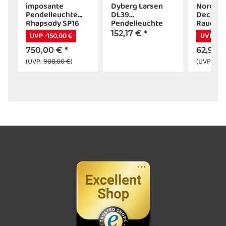
imposante
Dyberg Larsen
Nordlux
Pendelleuchte
DL39
Deckenl
Rhapsody SP16
Pendelleuchte
Rauchgl
schwarz
rauchglas
152,17 €
*
UVP -150,00 €
UVP -26
schwarz
750,00 €
*
62,96 
(UVP:
900,00 €
)
(UVP:
89,