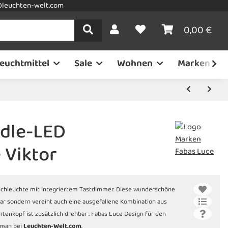
leuchten-welt.com
0,00 €
euchtmittel
Sale
Wohnen
Marken
edle-LED
 Viktor
ischleuchte mit integriertem Tastdimmer. Diese wunderschöne
ar sondern vereint auch eine ausgefallene Kombination aus
chtenkopf ist zusätzlich drehbar . Fabas Luce Design für den
 man bei
Leuchten-Welt.com
.