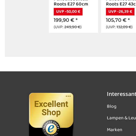
Roots E27 60cm
Roots E27 43
UVP -50,00 €
UVP -26,39 €
199,90 €
*
105,70 €
*
(UVP:
249,90 €
)
(UVP:
132,09 €
)
Interessan
Blog
Lampen & Leu
Marken