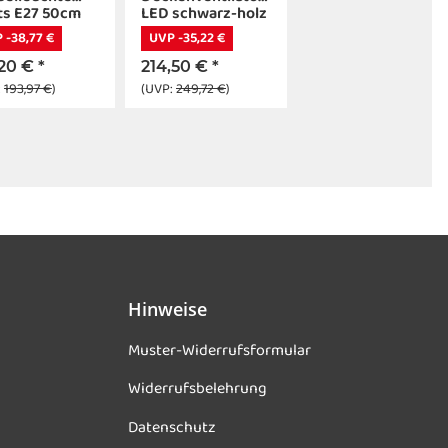
ts E27 50cm
LED schwarz-holz
 -38,77 €
UVP -35,22 €
,20 €
*
214,50 €
*
:
193,97 €
)
(UVP:
249,72 €
)
Hinweise
Muster-Widerrufsformular
Widerrufsbelehrung
Datenschutz