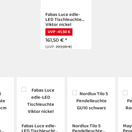
Fabas Luce edle-
LED Tischleuchte
Viktor nickel
UVP -41,50 €
161,50 €
*
(UVP:
203,00 €
)
Fabas Luce edle-
Nordlux Tilo 5
May
e
LED Tischleuchte
Pendelleuchte
Pen