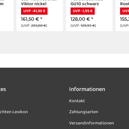
cm
Viktor nickel
GU10 schwarz
Roo
UVP -41,50 €
UVP -1,95 €
UVP
161,50 €
*
128,00 €
*
155
(UVP:
203,00 €
)
(UVP:
129,95 €
)
(UVP
tes
Informationen
Kontakt
chten Lexikon
Zahlungsarten
Versandinformationen