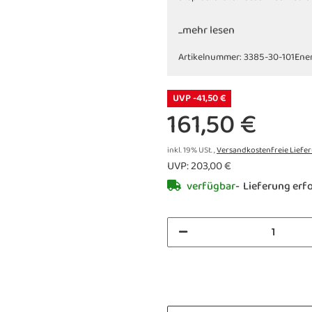
...mehr lesen
Artikelnummer:
3385-30-101
Ener
UVP -41,50 €
161,50 €
inkl. 19% USt. ,
Versandkostenfreie Liefe
UVP
:
203,00 €
verfügbar
Lieferung erf