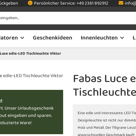
rückgeben
Persönlicher Service:
+49 2361 892912
info@
latoren
Geschenkideen
Innenleuchten
L
Luce edle-LED Tischleuchte Viktor
Fabas Luce 
Tischleuchte
t!
rt. Unser Urlaubsgeschenk
Eine edle und interessante LED T
kout eingeben und sparen.
Designleuchte ist nicht nur dimmb
reduzierte Ware!
Holz und Metall. Der filigrane Leu
anspruchsvollen Geschmack kauft