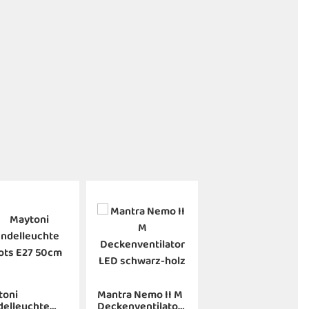
toni
Mantra Nemo II M
delleuchte
Deckenventilator