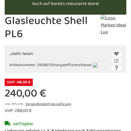
Auch auf bereits reduzierte Ware!
Glasleuchte Shell
PL6
...mehr lesen
Artikelnummer:
2908615
Energieeffizienzklasse:
UVP -48,00 €
240,00 €
inkl. 19% USt. ,
Versandkostenfreie Lieferung
UVP
:
288,00 €
verfügbar
Lieferung erfolgt ca. 5-8 Werktage nach Zahlungseingang