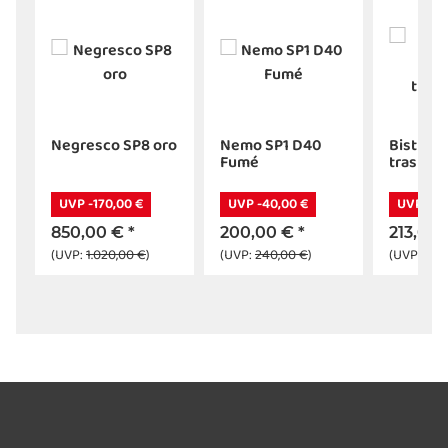
Negresco SP8 oro
Nemo SP1 D40
Bistro S
Fumé
traspar
UVP -170,00 €
UVP -40,00 €
UVP -42
850,00 €
*
200,00 €
*
213,00
(UVP:
1.020,00 €
)
(UVP:
240,00 €
)
(UVP:
255