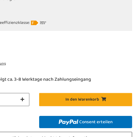
eeffizienzklasse:
rung
lgt ca. 3-8 Werktage nach Zahlungseingang
In den Warenkorb
Consent erteilen