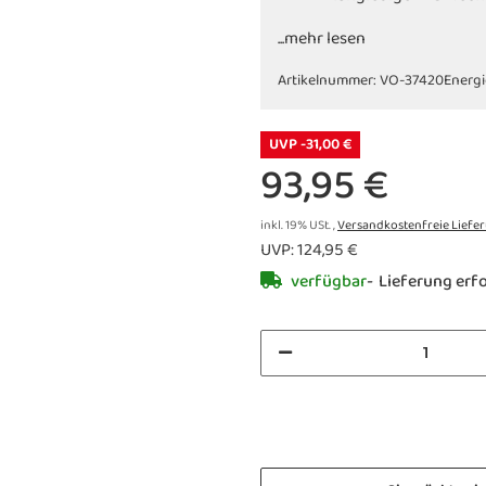
...mehr lesen
Artikelnummer:
VO-37420
Energi
UVP -31,00 €
93,95 €
inkl. 19% USt. ,
Versandkostenfreie Liefe
UVP
:
124,95 €
verfügbar
Lieferung erfo