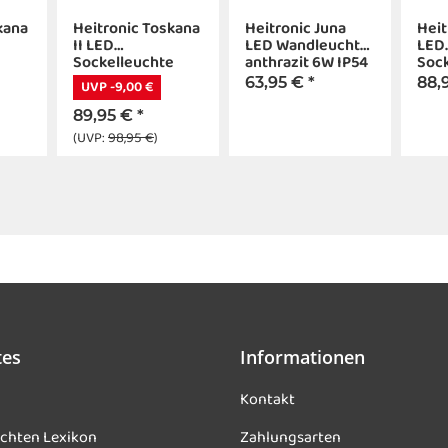
kana
Heitronic Toskana
Heitronic Juna
Heit
II LED
LED Wandleuchte
LED
Sockelleuchte
anthrazit 6W IP54
Soc
zit
350mm anthrazit
400
63,95 €
*
88,
UVP -9,00 €
8,5W IP65
6W 
89,95 €
*
(UVP:
98,95 €
)
tes
Informationen
Kontakt
chten Lexikon
Zahlungsarten