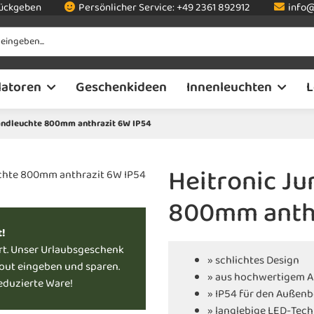
rückgeben
Persönlicher Service:
+49 2361 892912
info@
latoren
Geschenkideen
Innenleuchten
L
tandleuchte 800mm anthrazit 6W IP54
Heitronic Ju
800mm anthr
t!
rt. Unser Urlaubsgeschenk
» schlichtes Design
kout eingeben und sparen.
» aus hochwertigem 
reduzierte Ware!
» IP54 für den Außenb
» langlebige LED-Tec