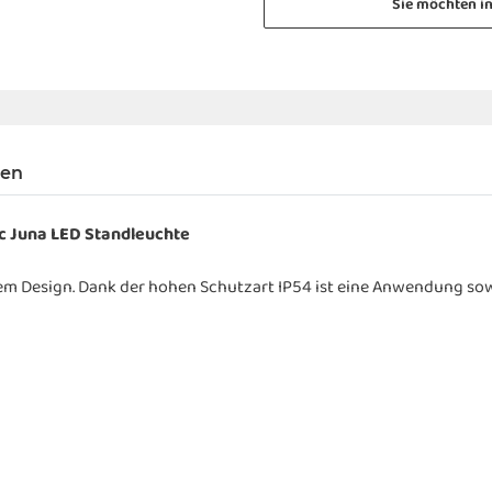
Sie möchten i
gen
c Juna LED Standleuchte
htem Design. Dank der hohen Schutzart IP54 ist eine Anwendung so