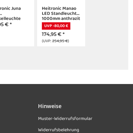
ronic Juna
Heitronic Manao
LED Standleuchte
kelleuchte
1000mm anthrazit
mm anthrazit
mit Holzdekor 13W
95 €
*
UVP -80,00 €
IP54
IP65
174,95 €
*
(UVP:
254,95 €
)
Hinweise
Muster-Widerrufsformular
Widerrufsbelehrung