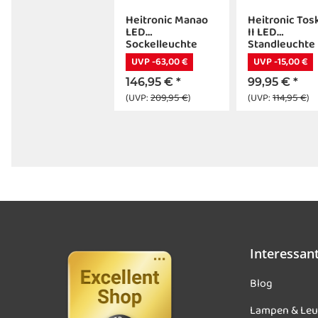
Heitronic Manao
Heitronic Tos
LED
II LED
Sockelleuchte
Standleuchte
600mm anthrazit
650mm anthra
UVP -63,00 €
UVP -15,00 €
mit Holzdekor 13W
8,5W IP65
IP65
146,95 €
*
99,95 €
*
(UVP:
209,95 €
)
(UVP:
114,95 €
)
Interessan
Blog
Lampen & Leu