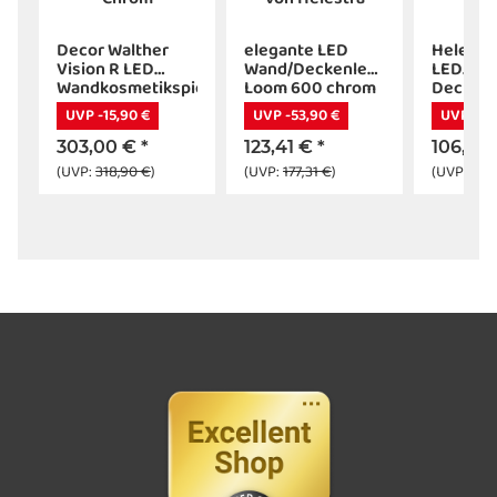
Decor Walther
elegante LED
Helestr
-
Vision R LED
Wand/Deckenleuchte
LED
Wandkosmetikspiegel
Loom 600 chrom
Deckenl
Chrom
von Helestra
chrom
UVP -15,90 €
UVP -53,90 €
UVP -46
303,00 €
*
123,41 €
*
106,84
(UVP:
318,90 €
)
(UVP:
177,31 €
)
(UVP:
153,