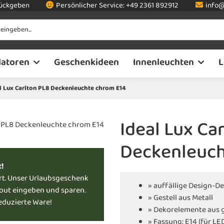
rückgeben
Persönlicher Service:
+49 2361 892912
info@
latoren
Geschenkideen
Innenleuchten
L
l Lux Carlton PL8 Deckenleuchte chrom E14
Ideal Lux Ca
Deckenleuch
t!
rt. Unser Urlaubsgeschenk
» auffällige Design-D
kout eingeben und sparen.
» Gestell aus Metall
reduzierte Ware!
» Dekorelemente aus g
» Fassung: E14 (für LE