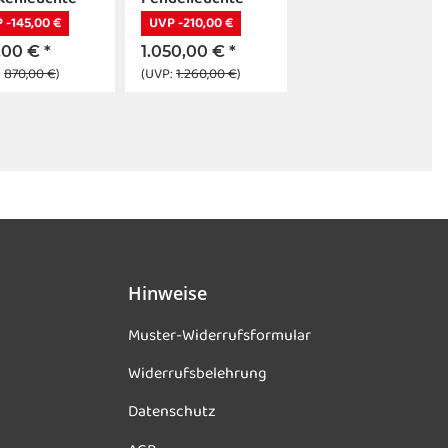
om E14
chrom E14
 -145,00 €
UVP -210,00 €
,00 €
*
1.050,00 €
*
:
870,00 €
)
(UVP:
1.260,00 €
)
Hinweise
Muster-Widerrufsformular
Widerrufsbelehrung
Datenschutz