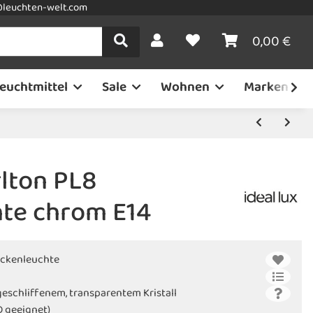
leuchten-welt.com
0,00 €
euchtmittel
Sale
Wohnen
Marken
rlton PL8
te chrom E14
eckenleuchte
eschliffenem, transparentem Kristall
D geeignet)