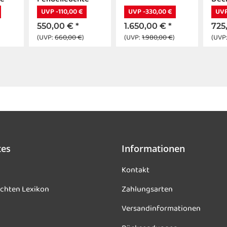
chrom E14
chr
UVP -110,00 €
UVP -330,00 €
UVP
550,00 €
*
1.650,00 €
*
725
(UVP:
660,00 €
)
(UVP:
1.980,00 €
)
(UVP
tes
Informationen
Kontakt
chten Lexikon
Zahlungsarten
Versandinformationen