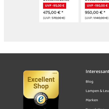
chrom E14
chrom E14
UVP -95,00 €
UVP -190,00 €
475,00 €
*
950,00 €
*
(UVP:
570,00 €
)
(UVP:
1.140,00 €
)
Interessan
Blog
Lampen & Leu
Marken