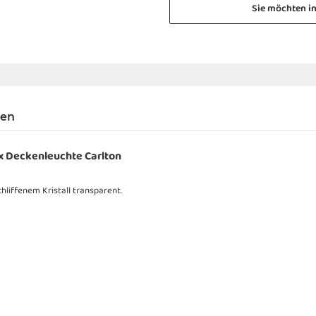
Sie möchten i
gen
ux Deckenleuchte Carlton
liffenem Kristall transparent.