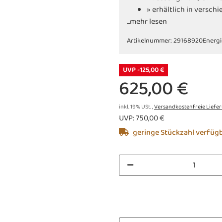
» erhältlich in versc
...mehr lesen
Artikelnummer:
29168920
Energi
UVP -125,00 €
625,00 €
inkl. 19% USt. ,
Versandkostenfreie Liefe
UVP
:
750,00 €
geringe Stückzahl verfüg