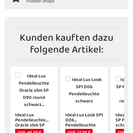
Trusted Shops
Kunden kauften dazu
folgende Artikel:
Ideal Lux
Ideal Lux Look SP1
Ideal Lu
Pendelleuchte
D06
SP Pend
Oracle slim SP
Pendelleuchte
schwarz
D90 round
schwarz
rauchgl
UVP -46,00 €
UVP -12,00 €
UVP -30