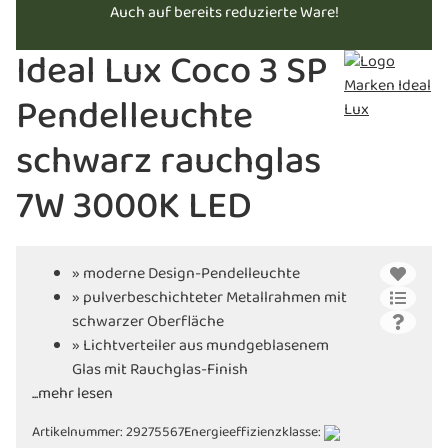
Auch auf bereits reduzierte Ware!
Ideal Lux Coco 3 SP
Pendelleuchte
schwarz rauchglas
7W 3000K LED
» moderne Design-Pendelleuchte
» pulverbeschichteter Metallrahmen mit
schwarzer Oberfläche
» Lichtverteiler aus mundgeblasenem
Glas mit Rauchglas-Finish
...mehr lesen
» incl. modernem LED-Leuchtmittel
» in verschiedenen Ausführungen
Artikelnummer:
29275567
Energieeffizienzklasse:
erhältlich