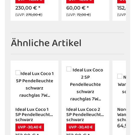
schwarz 3000K
3000K 
230,00 €
*
60,00 €
*
152,00
(UVP:
276,00 €
)
(UVP:
72,00 €
)
(UVP:
182
Ähnliche Artikel
Ideal Lux Coco 1
Ideal Lux Coco 2
Nordlux
e
SP Pendelleuchte
SP Pendelleuchte
Wandleu
schwarz
schwarz
schwarz
rauchglas 7W
rauchglas 7W
64,95 
UVP -30,40 €
UVP -30,40 €
3000K LED
3000K LED