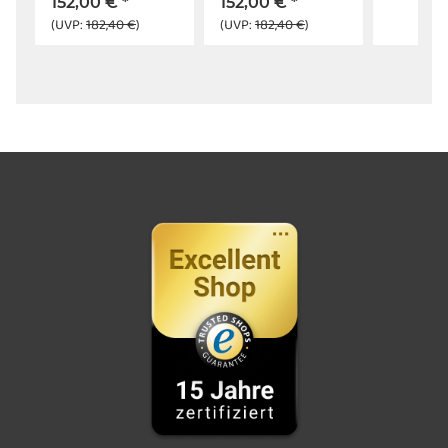
152,00 €
*
152,00 €
*
(UVP:
182,40 €
)
(UVP:
182,40 €
)