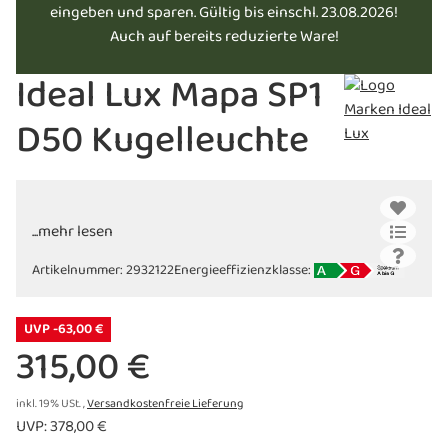
eingeben und sparen. Gültig bis einschl. 23.08.2026!
Auch auf bereits reduzierte Ware!
Ideal Lux Mapa SP1
D50 Kugelleuchte
...mehr lesen
Artikelnummer:
2932122
Energieeffizienzklasse:
UVP -63,00 €
315,00 €
inkl. 19% USt. ,
Versandkostenfreie Lieferung
UVP
:
378,00 €