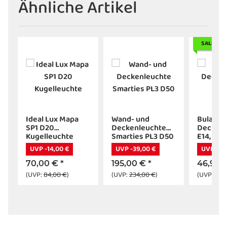
Ähnliche Artikel
SALE 30
Ideal Lux Mapa
Wand- und
Bulan
3
SP1 D20
Deckenleuchte
Deckenl
Kugelleuchte
Smarties PL3 D50
E14, wei
UVP -14,00 €
UVP -39,00 €
UVP -25
70,00 €
*
195,00 €
*
46,90 
(UVP:
84,00 €
)
(UVP:
234,00 €
)
(UVP:
72,