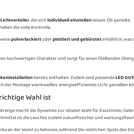
 Lichtverteiler
, die sich
individuell einstellen
lassen. Ob gezielte
ben die volle Kontrolle.
lweise
pulverlackiert
oder
plattiert und gebürstet
erhältlich, was
den hochwertigen Charakter und sorgt für einen fließenden Über
ckeninstallation
bereits enthalten. Zudem sind passende
LED GU1
nach der Montage warmweißes, energieeffizientes Licht genießen k
ichtige Wahl ist
 Strenge macht die Dynamite zur idealen Wahl für Esszimmer, Gale
mittel ist die Leuchte zudem zukunftssicher und wartungsfreun
erke an der Wand zu betonen, während die restlichen Spots den Es