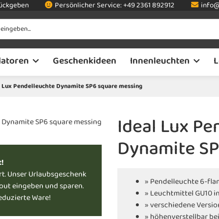
rückgeben
Persönlicher Service:
+49 2361 892912
info@
latoren
Geschenkideen
Innenleuchten
L
l Lux Pendelleuchte Dynamite SP6 square messing
Ideal Lux Pe
Dynamite SP
t!
rt. Unser Urlaubsgeschenk
» Pendelleuchte 6-fl
kout eingeben und sparen.
» Leuchtmittel GU10 i
reduzierte Ware!
» verschiedene Versio
» höhenverstellbar be