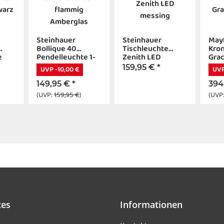
Steinhauer
Steinhauer
May
Bollique 40
Tischleuchte
Kron
e
Pendelleuchte 1-
Zenith LED
Gra
arz
flammig
messing
159,95 €
*
UVP -10,00 €
UVP
Amberglas
149,95 €
*
394
(UVP:
159,95 €
)
(UVP
tes
Informationen