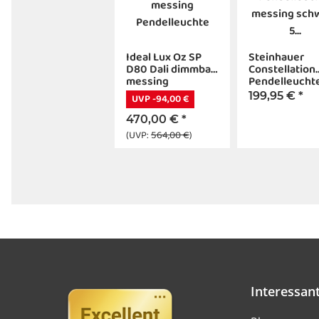
Ideal Lux Oz SP
Steinhauer
D80 Dali dimmbar
Constellation
messing
Pendelleucht
Pendelleuchte
messing schw
199,95 €
*
UVP -94,00 €
5 flammig
470,00 €
*
(UVP:
564,00 €
)
Interessan