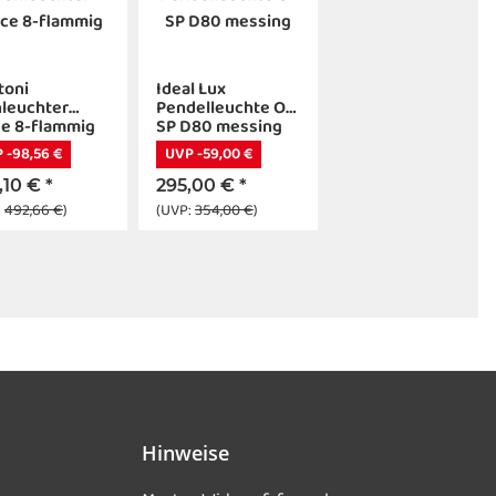
toni
Ideal Lux
leuchter
Pendelleuchte Oz
ce 8-flammig
SP D80 messing
 -98,56 €
UVP -59,00 €
,10 €
*
295,00 €
*
:
492,66 €
)
(UVP:
354,00 €
)
Hinweise