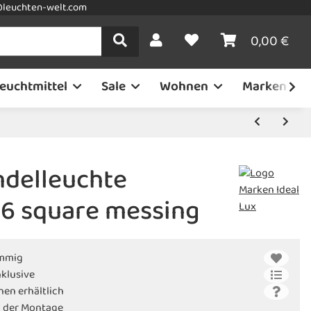
leuchten-welt.com
0,00 €
euchtmittel
Sale
Wohnen
Marken
ndelleuchte
6 square messing
ammig
nklusive
nen erhältlich
i der Montage