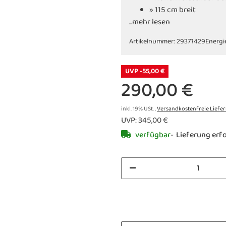
» 115 cm breit
...mehr lesen
Artikelnummer:
29371429
Energi
UVP -55,00 €
290,00 €
inkl. 19% USt. ,
Versandkostenfreie Liefe
UVP
:
345,00 €
verfügbar
Lieferung erf