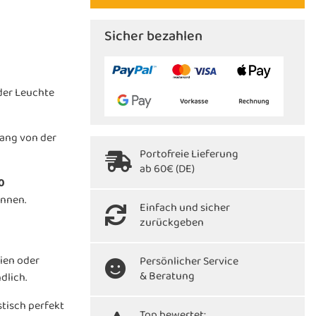
Sicher bezahlen
 der Leuchte
gang von der
Portofreie Lieferung
ab 60€ (DE)
0
önnen.
Einfach und sicher
zurückgeben
rien oder
Persönlicher Service
& Beratung
dlich.
stisch perfekt
Top bewertet: