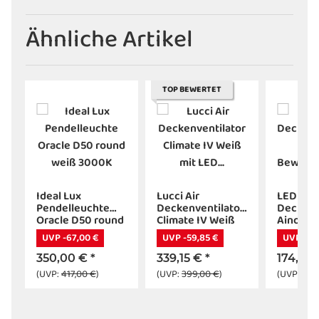
Ähnliche Artikel
TOP BEWERTET
Ideal Lux
Lucci Air
LED
Pendelleuchte
Deckenventilator
Decken
Oracle D50 round
Climate IV Weiß
Ainos mi
e
weiß 3000K
mit LED
Bewegu
UVP -67,00 €
UVP -59,85 €
UVP -20
Beleuchtung
350,00 €
*
339,15 €
*
174,04
(UVP:
417,00 €
)
(UVP:
399,00 €
)
(UVP:
195