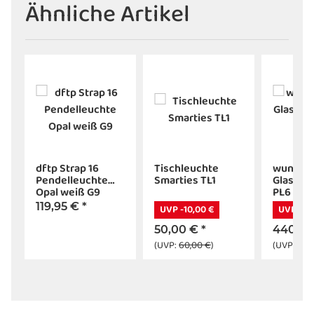
Ähnliche Artikel
dftp Strap 16
Tischleuchte
wunder
Pendelleuchte
Smarties TL1
Glasleu
Opal weiß G9
PL6
119,95 €
*
UVP -10,00 €
UVP -88
50,00 €
*
440,0
(UVP:
60,00 €
)
(UVP:
528