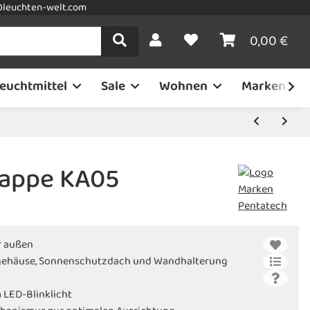
leuchten-welt.com
0,00 €
euchtmittel
Sale
Wohnen
Marken
rappe KA05
r außen
zgehäuse, Sonnenschutzdach und Wandhalterung
 LED-Blinklicht