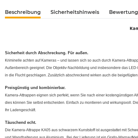
Beschreibung
Sicherheitshinweis
Bewertun
Kam
Sicherheit durch Abschreckung. Für außen.
Kriminelle achten auf Kameras – und lassen sich so auch durch Kamera-Attrap
Außenbereich geeignet. Die Objektiv-Nachbildung und insbesondere das LED-Bli
in die Flucht geschlagen. Zusätzlich abschreckend wirken auch die beigefügten
Preisgünstig und kombinierbar.
Kamera-Attrappen eignen sich perfekt, wenn Sie nach einer kostengünstigen A
dies können Sie selbst entscheiden. Einfach zu montieren und wirkungsvoll. Die
Ihr Ladengeschäft.
Täuschend echt.
Die Kamera-Attrappe KA05 aus schwarzem Kunststoff ist ausgestattet mit Schw
und Wandhalterung aus Aluminium. Bei der Lieferung ist ein Gratis-Warnaufkleb