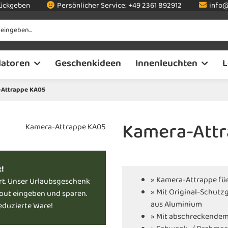
rückgeben
Persönlicher Service:
+49 2361 892912
info@
latoren
Geschenkideen
Innenleuchten
L
Attrappe KA05
Kamera-Att
t!
» Kamera-Attrappe fü
rt. Unser Urlaubsgeschenk
» Mit Original-Schut
kout eingeben und sparen.
aus Aluminium
reduzierte Ware!
» Mit abschreckendem