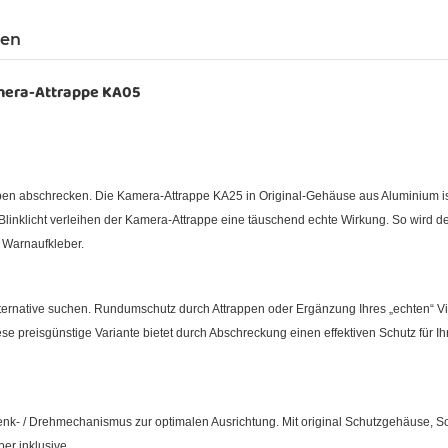
gen
era-Attrappe KA05
pen abschrecken. Die Kamera-Attrappe KA25 in Original-Gehäuse aus Aluminium ist
nklicht verleihen der Kamera-Attrappe eine täuschend echte Wirkung. So wird der
 Warnaufkleber.
lternative suchen. Rundumschutz durch Attrappen oder Ergänzung Ihres „echten“ 
se preisgünstige Variante bietet durch Abschreckung einen effektiven Schutz für I
enk- / Drehmechanismus zur optimalen Ausrichtung. Mit original Schutzgehäuse,
er inklusive.