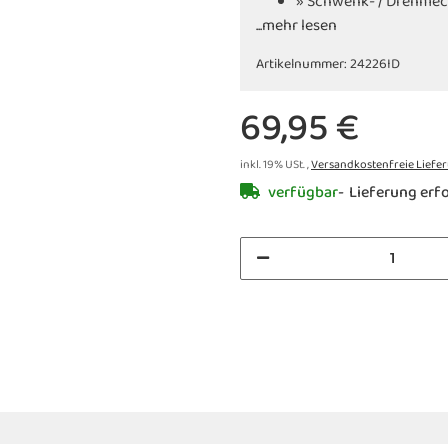
» Schwenk- / Drehmec
...mehr lesen
» Inkl. Warnaufkleber
Artikelnummer:
24226ID
69,95 €
inkl. 19% USt. ,
Versandkostenfreie Liefe
verfügbar
Lieferung erfo