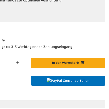
hanismus zur optimalen Ausrichtung
 nach DIN 33450
rung
lgt ca. 3-5 Werktage nach Zahlungseingang
In den Warenkorb
Consent erteilen