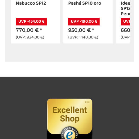
Nabucco SP12
Pashá SP10 oro
Ideal Lu
enleuchte
SP12
Pendell
gold E14
UVP -154,00 €
UVP -190,00 €
UVP -13
770,00 €
*
950,00 €
*
660,00
(UVP:
924,00 €
)
(UVP:
1.140,00 €
)
(UVP:
792