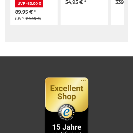
54,95 €
*
339,95
UVP -30,00 €
89,95 €
*
(UVP:
119,95 €
)