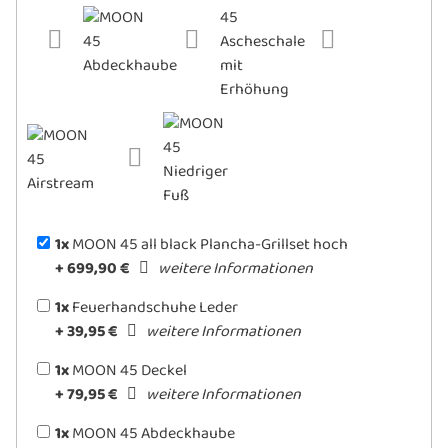
Durchmesser und ⌀ 16 cm Öffnung in
der Mitte
Verwendung als Grillaufsatz bei Holz-
oder Pellet-Feuer
Sicherer Stand über die integrierte
Dreipunktauflage
Optimale Wärmespeicherung und
Antihaftbeschichtung für fettarmes
Braten & Kochen
Tiefergesetzt mit Außenrand, damit Fett
1x
MOON 45 all black Plancha-Grillset hoch
oder Grillgut nicht herabfallen können
+ 699,90 €
weitere Informationen
Lieferumfang:
MOON 45 Außen- und
1x
Feuerhandschuhe Leder
Innenschale, Feuerrost, Ascheschale,
+ 39,95 €
weitere Informationen
Aufsatzdüse, hoher Fuß, MOON 45
Plancha
1x
MOON 45 Deckel
+ 79,95 €
weitere Informationen
1x
MOON 45 Abdeckhaube