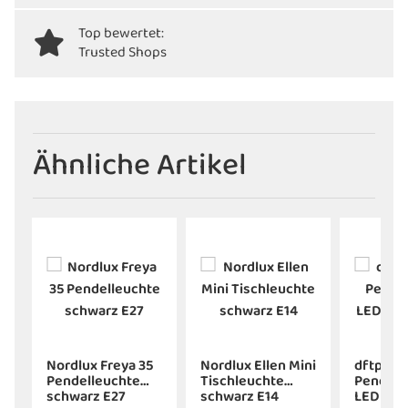
Top bewertet:
Trusted Shops
Ähnliche Artikel
e
Nordlux Freya 35
Nordlux Ellen Mini
dftp Art
e
Pendelleuchte
Tischleuchte
Pendell
schwarz E27
schwarz E14
LED sch