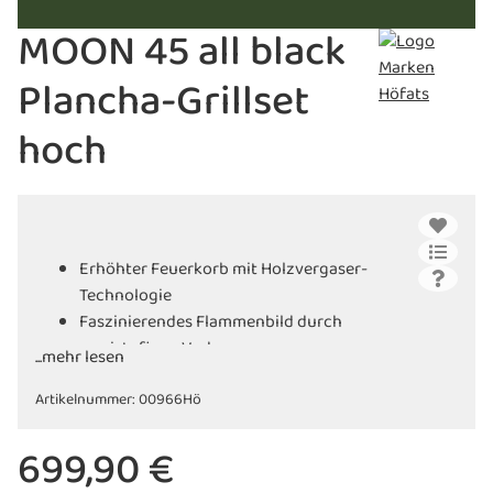
MOON 45 all black
Plancha-Grillset
hoch
Erhöhter Feuerkorb mit Holzvergaser-
Technologie
Faszinierendes Flammenbild durch
zweistufigen Verbrennungsprozess
...mehr lesen
Betrieb mit Scheitholz oder Pellets
Artikelnummer:
möglich
00966Hö
Rauchfreies Feuer bis zu 2 Stunden bei
699,90 €
der Verwendung von 10-12 kg Pellets
Ideal für urbane Umgebungen