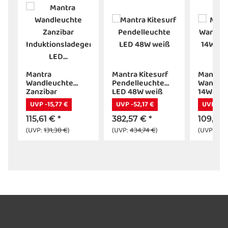
Mantra
Mantra Kitesurf
Mantra 
D
Wandleuchte
Pendelleuchte
Wandleu
Zanzibar
LED 48W weiß
14W 300
Induktionsladegerät
UVP -15,77 €
UVP -52,17 €
UVP -14,
LED weiß
115,61 €
*
382,57 €
*
109,35
(UVP:
131,38 €
)
(UVP:
434,74 €
)
(UVP:
124