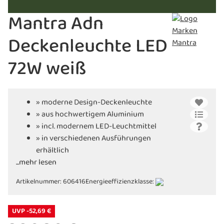
Mantra Adn
Deckenleuchte LED
72W weiß
» moderne Design-Deckenleuchte
» aus hochwertigem Aluminium
» incl. modernem LED-Leuchtmittel
» in verschiedenen Ausführungen
erhältlich
...mehr lesen
Artikelnummer:
606416
Energieeffizienzklasse:
UVP -52,69 €