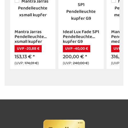
Mantra Jarras
Ideal Lux Fade SP1
Mantra J
Pendelleuchte
Pendelleuchte
Pendell
xsmall kupfer
kupfer G9
medium 
UVP -20,88 €
UVP -40,00 €
UVP -43,
153,13 €
*
200,00 €
*
316,10 
(UVP:
174,01 €
)
(UVP:
240,00 €
)
(UVP:
359