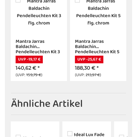
Mantra Jarras
Mantra Jarras
Baldachin
Baldachin
Pendelleuchten Kit 3
Pendelleuchten Kit 5
flg. chrom
flg. chrom
UVP -19,17 €
UVP -25,67 €
140,62 €
*
188,30 €
*
(UVP:
159,79 €
)
(UVP:
213,97 €
)
Ähnliche Artikel