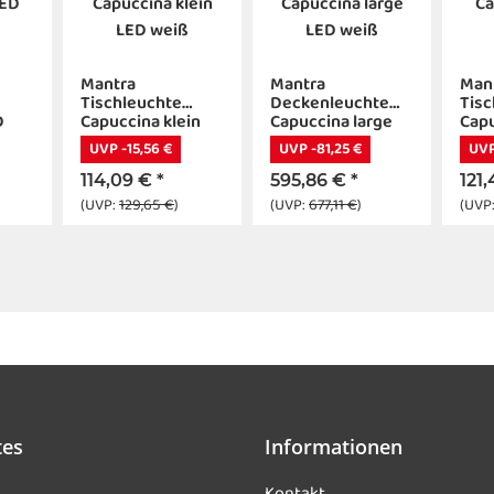
Mantra
Mantra
Man
Tischleuchte
Deckenleuchte
Tisc
D
Capuccina klein
Capuccina large
Cap
LED weiß
LED weiß
wei
UVP -15,56 €
UVP -81,25 €
UVP
114,09 €
*
595,86 €
*
121
(UVP:
129,65 €
)
(UVP:
677,11 €
)
(UVP
tes
Informationen
Kontakt