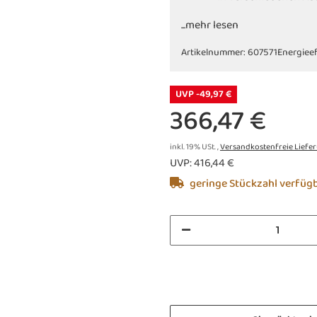
...mehr lesen
Artikelnummer:
607571
Energieef
UVP -49,97 €
366,47 €
inkl. 19% USt. ,
Versandkostenfreie Liefe
UVP
:
416,44 €
geringe Stückzahl verfüg