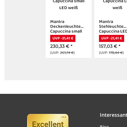
Mantra
Mantra
Deckenleuchte
Stehleuchte
Capuccina small
Capuccina LE
LED weiß
weiß
UVP -31,41 €
UVP -21,41 €
230,33 €
*
157,03 €
*
(UVP:
261,74 €
)
(UVP:
178,44 €
)
Interessan
Blog