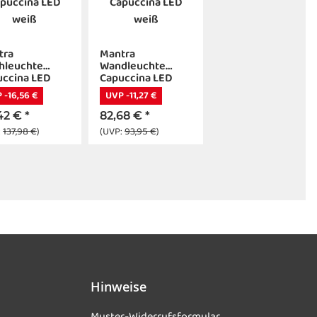
tra
Mantra
hleuchte
Wandleuchte
uccina LED
Capuccina LED
ß
weiß
 -16,56 €
UVP -11,27 €
,42 €
*
82,68 €
*
:
137,98 €
)
(UVP:
93,95 €
)
Hinweise
Muster-Widerrufsformular