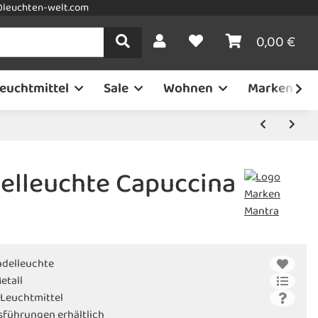
leuchten-welt.com
0,00 €
euchtmittel
Sale
Wohnen
Marken
elleuchte Capuccina
delleuchte
etall
-Leuchtmittel
sführungen erhältlich