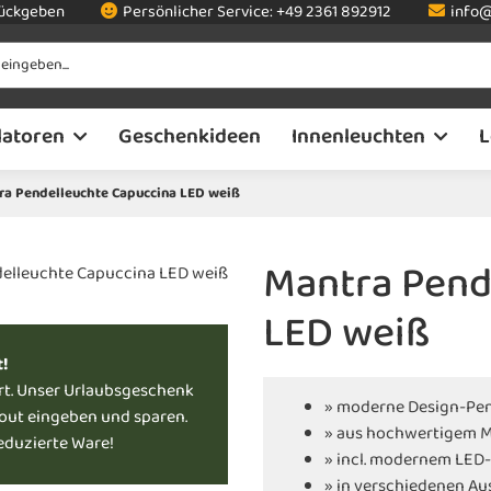
rückgeben
Persönlicher Service:
+49 2361 892912
info@
latoren
Geschenkideen
Innenleuchten
L
ra Pendelleuchte Capuccina LED weiß
Mantra Pend
LED weiß
t!
rt. Unser Urlaubsgeschenk
» moderne Design-Pen
kout eingeben und sparen.
» aus hochwertigem M
reduzierte Ware!
» incl. modernem LED
» in verschiedenen Au