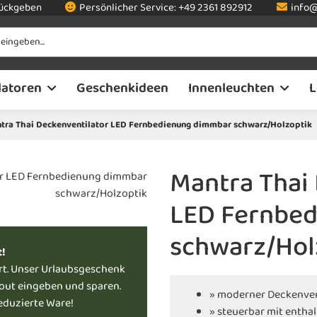
rückgeben
Persönlicher Service:
+49 2361 892912
info@
latoren
Geschenkideen
Innenleuchten
L
tra Thai Deckenventilator LED Fernbedienung dimmbar schwarz/Holzoptik
Mantra Thai
LED Fernbe
schwarz/Hol
t!
rt. Unser Urlaubsgeschenk
kout eingeben und sparen.
» moderner Deckenven
reduzierte Ware!
» steuerbar mit entha