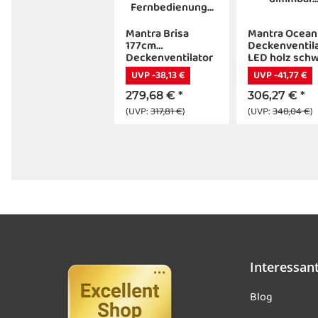
Mantra Brisa
Mantra Ocean
177cm
Deckenventil
Deckenventilator
LED holz sch
LED
dimmbar
UVP -38,13 €
UVP -41,77 €
Fernbedienung
Fernbedienu
dimmbar
279,68 €
*
306,27 €
*
schwarz/holz
(UVP:
317,81 €
)
(UVP:
348,04 €
)
Interessan
Blog