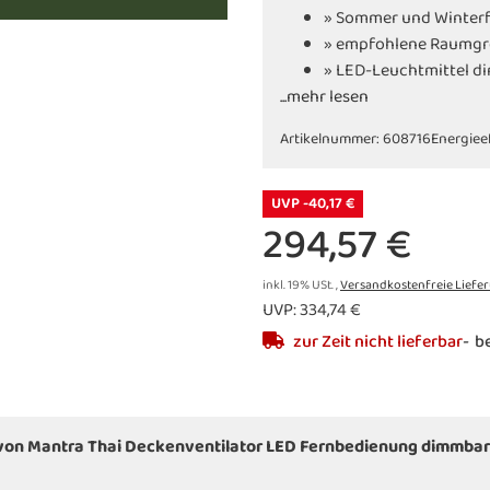
» Sommer und Winter
» empfohlene Raumgrö
» LED-Leuchtmittel 
...mehr lesen
» 2700 - 5000 Kelvin
Artikelnummer:
608716
Energiee
UVP -40,17 €
294,57 €
inkl. 19% USt. ,
Versandkostenfreie Liefe
UVP
:
334,74 €
zur Zeit nicht lieferbar
be
 von Mantra Thai Deckenventilator LED Fernbedienung dimmbar