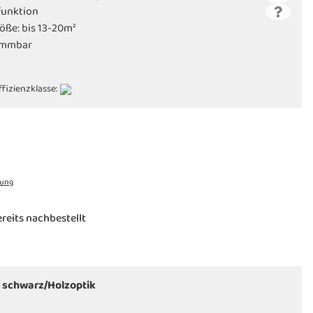
funktion
ße: bis 13-20m²
dimmbar
ffizienzklasse:
rung
reits nachbestellt
 schwarz/Holzoptik