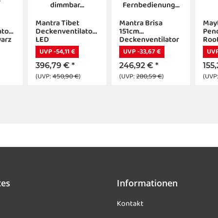
Mantra Tibet
Mantra Brisa
May
ator
Deckenventilator
151cm
Pen
warz
LED
Deckenventilator
Roo
Fernbedienung
LED
UVP -54,11 €
UVP -33,67 €
UVP
ng
dimmbar holz
Fernbedienung
schwarz
dimmbar
396,79 €
*
246,92 €
*
155
schwarz/holz
(UVP:
450,90 €
)
(UVP:
280,59 €
)
(UVP
tes
Informationen
Kontakt