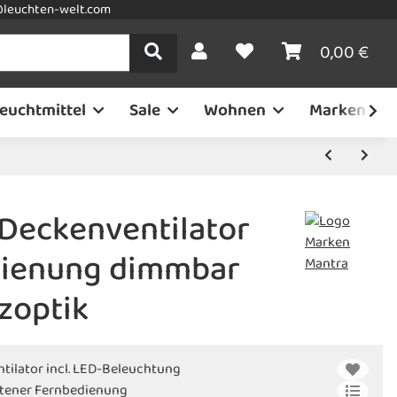
leuchten-welt.com
0,00 €
euchtmittel
Sale
Wohnen
Marken
 Deckenventilator
dienung dimmbar
zoptik
tilator incl. LED-Beleuchtung
ltener Fernbedienung