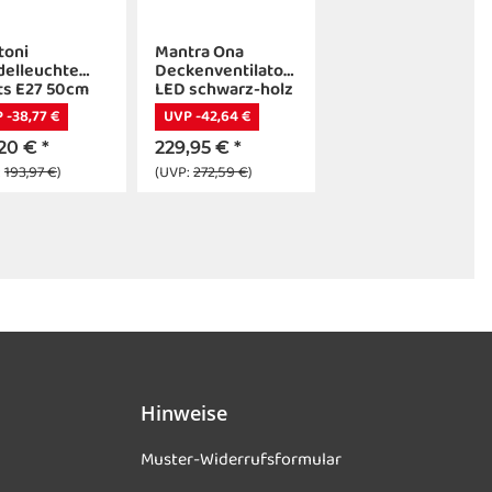
toni
Mantra Ona
delleuchte
Deckenventilator
ts E27 50cm
LED schwarz-holz
 -38,77 €
UVP -42,64 €
,20 €
*
229,95 €
*
:
193,97 €
)
(UVP:
272,59 €
)
Hinweise
Muster-Widerrufsformular