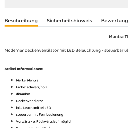
Beschreibung
Sicherheitshinweis
Bewertun
Mantra T
Moderner Deckenventilator mit LED Beleuchtung - steuerbar übe
Artikel Informationen:
Marke: Mantra
Farbe: schwarz/holz
dimmbar
Deckenventilator
inkl. Leuchtmittel LED
steuerbar mit Fernbedienung
Vorwärts- u. Rückwärtslauf möglich