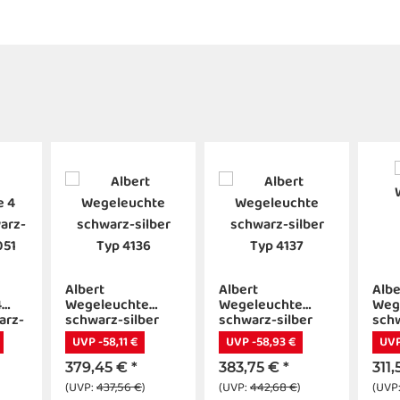
Albert
Albert
Albe
4
Wegeleuchte
Wegeleuchte
Weg
arz-
schwarz-silber
schwarz-silber
schw
1
Typ 4136
Typ 4137
604
UVP -58,11 €
UVP -58,93 €
UVP
379,45 €
*
383,75 €
*
311
(UVP:
437,56 €
)
(UVP:
442,68 €
)
(UVP