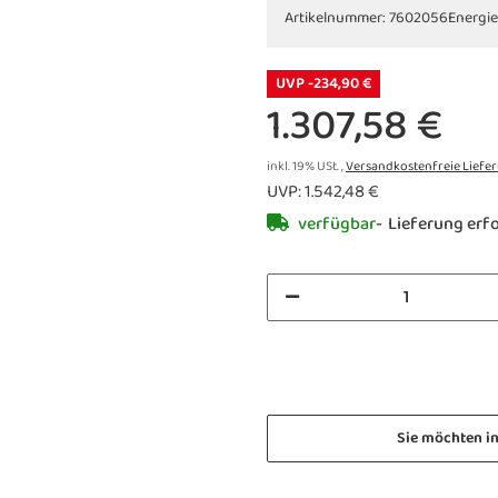
Artikelnummer:
7602056
Energie
UVP -234,90 €
1.307,58 €
inkl. 19% USt. ,
Versandkostenfreie Liefe
UVP
:
1.542,48 €
verfügbar
Lieferung erfo
Sie möchten i