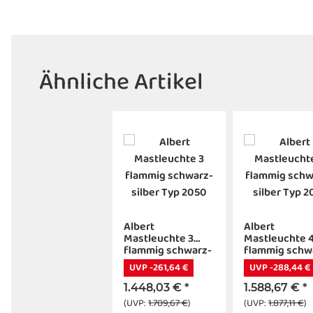
Ähnliche Artikel
Albert
Albert
Mastleuchte 3
Mastleuchte 
flammig schwarz-
flammig schw
silber Typ 2050
silber Typ 205
UVP -261,64 €
UVP -288,44 €
1.448,03 €
*
1.588,67 €
*
(UVP:
1.709,67 €
)
(UVP:
1.877,11 €
)