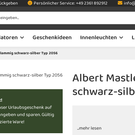
rückgeben
Persönlicher Service:
+49 2361 892912
info@
latoren
Geschenkideen
Innenleuchten
L
flammig schwarz-silber Typ 2056
Albert Mast
schwarz-sil
t!
nser Urlaubsgeschenk auf
ingeben und sparen. Gültig
uzierte Ware!
...mehr lesen