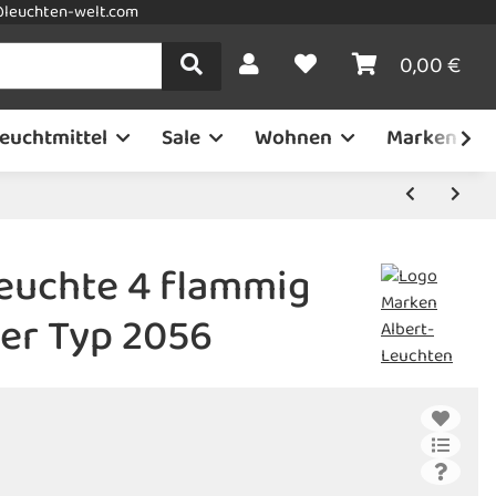
leuchten-welt.com
0,00 €
euchtmittel
Sale
Wohnen
Marken
leuchte 4 flammig
ber Typ 2056