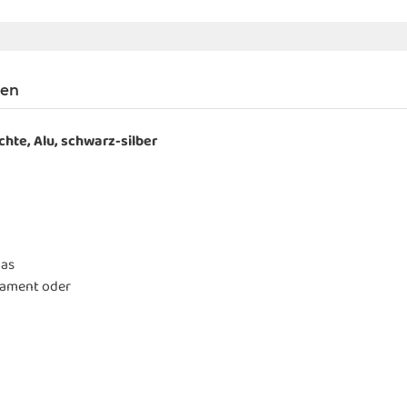
gen
hte, Alu, schwarz-silber
las
dament oder