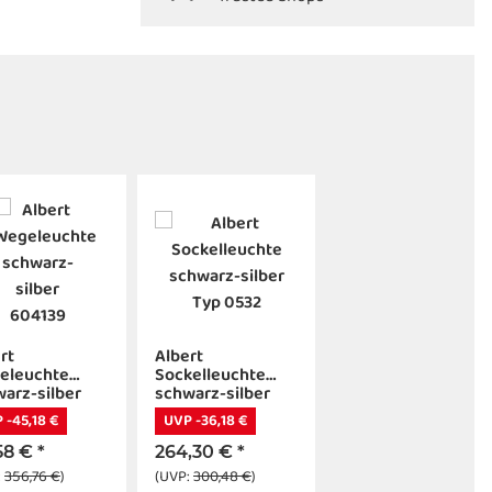
rt
Albert
eleuchte
Sockelleuchte
arz-silber
schwarz-silber
139
Typ 0532
 -45,18 €
UVP -36,18 €
,58 €
*
264,30 €
*
:
356,76 €
)
(UVP:
300,48 €
)