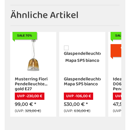
Ähnliche Artikel
SALE 70%
SALE 50
GEPR
RETO
Musterring Fiori
Glaspendelleuchte
Ideal Lu
Pendelleuchte
Mapa SP5 bianco
D06
al
gold E27
Pendell
transpa
UVP -230,00 €
UVP -106,00 €
UVP -65
chrom
99,00 €
*
530,00 €
*
47,50 
(UVP:
329,00 €
)
(UVP:
636,00 €
)
(UVP:
113,