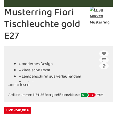
Musterring Fiori
Tischleuchte gold
E27
» modernes Design
» klassische Form
» Lampenschirm aus verlaufendem
Rauchglas
...mehr lesen
» mit E27-Fassung
Artikelnummer:
» für LED Leuchtmittel geeignet
1174136
Energieeffizienzklasse:
UVP -240,00 €