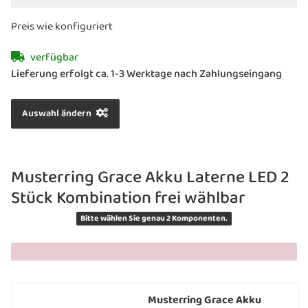
» langlebige LED Technologie
» bis zu 24 Stunden einsatzbereit
Preis wie konfiguriert
» Ladezeit 6,5 Stunden
» Schutzart IP65 - outdoortauglich
verfügbar
» inkl. USB-Ladekabel
Lieferung erfolgt ca. 1-3 Werktage nach Zahlungseingang
» verschiedene Farben und Größen
erhältlich
Auswahl ändern
Musterring Grace Akku Laterne LED 2
Stück Kombination frei wählbar
Bitte wählen Sie genau 2 Komponenten.
x
Musterring Grace Akku