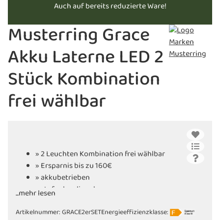
Auch auf bereits reduzierte Ware!
Musterring Grace
Akku Laterne LED 2
Stück Kombination
frei wählbar
» 2 Leuchten Kombination frei wählbar
» Ersparnis bis zu 160€
» akkubetrieben
» stufenlos dimmbar
...mehr lesen
» mit praktischer Gummischlaufe als
Artikelnummer:
Griff
GRACE2erSET
Energieeffizienzklasse: