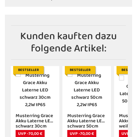
Kunden kauften dazu
folgende Artikel:
BESTSELLER
BESTSELLER
BESTSEL
e
Musterring Grace
Musterring Grace
Musterr
D
Akku Laterne LED
Akku Laterne LED
Akku La
schwarz 30cm
schwarz 50cm
weiß 50
2,2W IP65
2,2W IP65
IP65
UVP -70,00 €
UVP -70,00 €
UVP -70