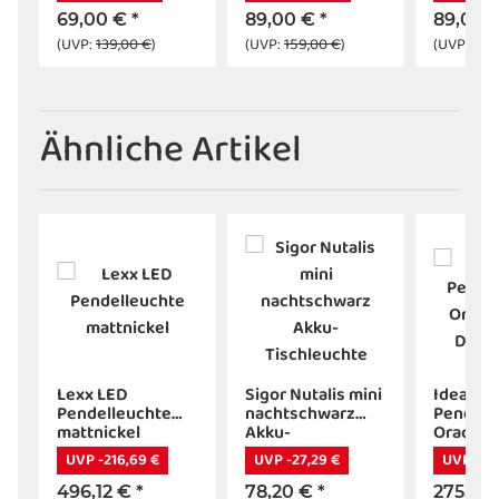
69,00 €
*
89,00 €
*
89,00 
(UVP:
139,00 €
)
(UVP:
159,00 €
)
(UVP:
159
Ähnliche Artikel
Lexx LED
Sigor Nutalis mini
Ideal Lu
Pendelleuchte
nachtschwarz
Pendell
mattnickel
Akku-
Oracle s
Tischleuchte
D70 squ
UVP -216,69 €
UVP -27,29 €
UVP -55
3000K
496,12 €
*
78,20 €
*
275,00