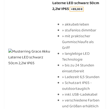
Laterne LED schwarz 50cm
2,2W IP65
+89,00 €
» akkubetrieben
» stufenlos dimmbar
» mit praktischer
Gummischlaufe als
Griff
» langlebige LED
Technologie
» bis zu 24 Stunden
einsatzbereit
» Ladezeit 6,5 Stunden
» Schutzart IP65 -
outdoortauglich
» inkl. USB-Ladekabel
» verschiedene Farben
und Größen erhältlich