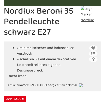
Nordlux Beroni 35
Pendelleuchte
schwarz E27
» minimalistischer und industrieller
Ausdruck
» schaffen Sie mit einem dekorativen
Leuchtmittel Ihren eigenen
Designausdruck
...mehr lesen
» elegantes Finish verbindet den Schirm
mit der Fassung
Artikelnummer:
2213303003
Energieeffizienzklasse:
» mit E27-Fassung
» für LED Leuchtmittel geeignet
UVP -32,00 €