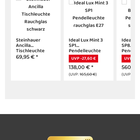
Steinhauer
Ideal Lux Mint 3
Ideal Lu
Ancilla
SP1
SP8
Tischleuchte
Pendelleuchte
Pendell
z
Rauchglas
rauchglas E27
schwarz
69,95 €
*
UVP -27,60 €
UVP -112
schwarz
138,00 €
*
560,00
(UVP:
165,60 €
)
(UVP:
672