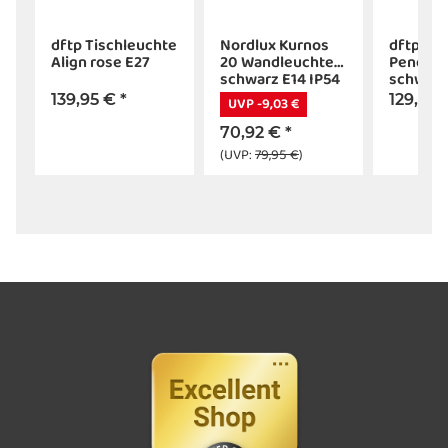
dftp Tischleuchte
Nordlux Kurnos
dftp Str
Align rose E27
20 Wandleuchte
Pendell
schwarz E14 IP54
schwarz
139,95 €
*
129,95
UVP -9,03 €
70,92 €
*
(UVP:
79,95 €
)