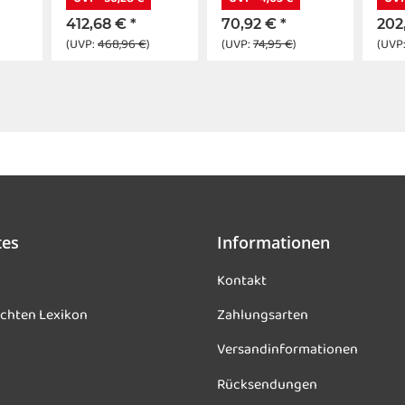
dimmbar weiß
412,68 €
*
70,92 €
*
202
(UVP:
468,96 €
)
(UVP:
74,95 €
)
(UVP
tes
Informationen
Kontakt
chten Lexikon
Zahlungsarten
Versandinformationen
Rücksendungen