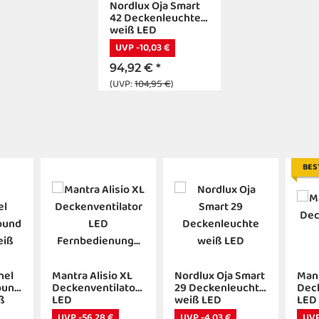
Nordlux Oja Smart
42 Deckenleuchte
weiß LED
UVP -10,03 €
94,92 €
*
(UVP:
104,95 €
)
BES
nel
Mantra Alisio XL
Nordlux Oja Smart
Man
ound
Deckenventilator
29 Deckenleuchte
Deck
ß
LED
weiß LED
LED
Fernbedienung
UVP -56,28 €
UVP -4,03 €
UVP