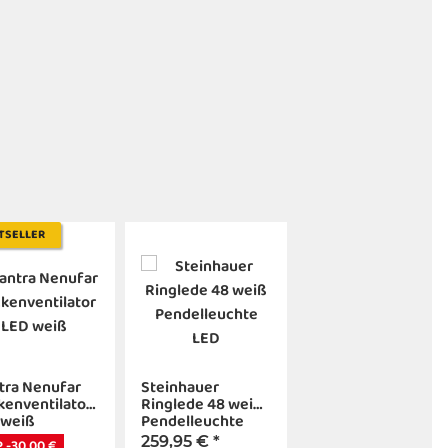
TSELLER
tra Nenufar
Steinhauer
enventilator
Ringlede 48 weiß
 weiß
Pendelleuchte
LED
259,95 €
*
 -30,00 €