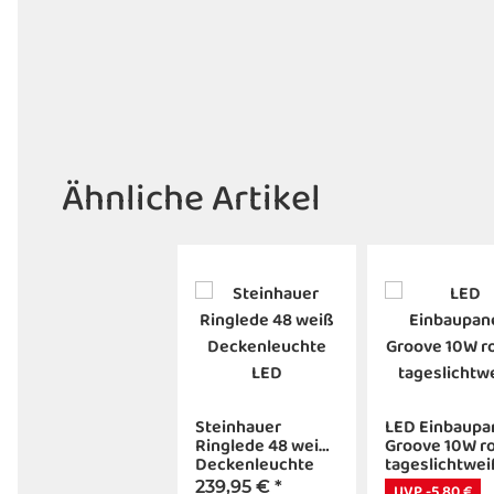
Ähnliche Artikel
Steinhauer
LED Einbaupa
Ringlede 48 weiß
Groove 10W r
Deckenleuchte
tageslichtwei
LED
239,95 €
*
UVP -5,80 €