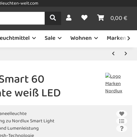
leuchten-welt.com
0,00 €
euchtmittel
Sale
Wohnen
Marken
 Smart 60
te weiß LED
paneelleuchte
ng zu Nordlux Smart Light
- und Lumenleistung
esh-Technologie