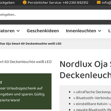
rückgeben
Persönlicher Service:
+49 2361 892912
info@
latoren
Geschenkideen
Innenleuchten
L
lux Oja Smart 60 Deckenleuchte weiß LED
Nordlux Oja
Deckenleuch
t!
nser Urlaubsgeschenk auf
» ultraflache Decken
ingeben und sparen. Gültig
» Bluetooth-Verbindu
uzierte Ware!
» einstellbare Kelvin
» neuste Bluetooth-M