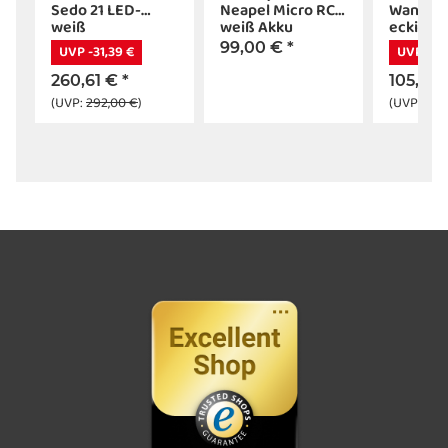
Sedo 21 LED-
Neapel Micro RC
Wandleu
weiß
weiß Akku
eckig, w
ß
Tischleuchte
LED, 30
99,00 €
*
UVP -31,39 €
UVP -12,
260,61 €
*
105,32
(UVP:
292,00 €
)
(UVP:
118,