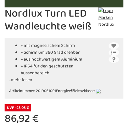
Nordlux Turn LED
Wandleuchte weiß
» mit magnetischem Schirm
» Schirm um 360 Grad drehbar
» aus hochwertigem Aluminium
» IP54 für den geschützten
Aussenbereich
...mehr lesen
» langlebige LED-Technologie
Artikelnummer:
2019061001
Energieeffizienzklasse:
UVP -23,03 €
86,92 €