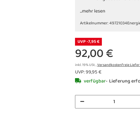
...mehr lesen
Artikelnummer:
49721034
Energi
UVP -7,95 €
92,00 €
inkl. 19% USt. ,
Versandkostenfreie Liefe
UVP
:
99,95 €
verfügbar
Lieferung erfo