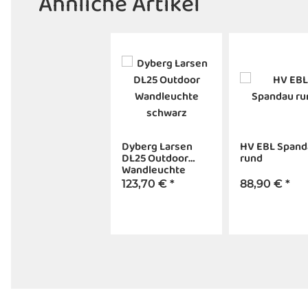
Ähnliche Artikel
Dyberg Larsen
HV EBL Spand
DL25 Outdoor
rund
Wandleuchte
schwarz
123,70 €
*
88,90 €
*