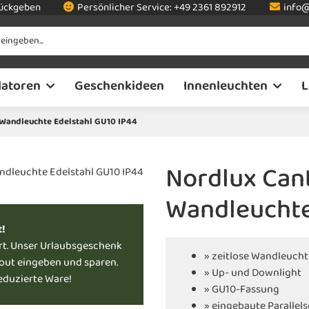
rückgeben
Persönlicher Service:
+49 2361 892912
info@
latoren
Geschenkideen
Innenleuchten
L
 Wandleuchte Edelstahl GU10 IP44
Nordlux Can
Wandleuchte
t!
rt. Unser Urlaubsgeschenk
» zeitlose Wandleucht
kout eingeben und sparen.
» Up- und Downlight
reduzierte Ware!
» GU10-Fassung
» eingebaute Parallel