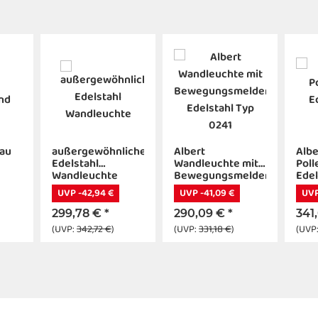
au
außergewöhnliche
Albert
Albe
Edelstahl
Wandleuchte mit
Poll
Wandleuchte
Bewegungsmelder
Edel
Edelstahl Typ
225
UVP -42,94 €
UVP -41,09 €
UVP
0241
299,78 €
*
290,09 €
*
341
(UVP:
342,72 €
)
(UVP:
331,18 €
)
(UVP