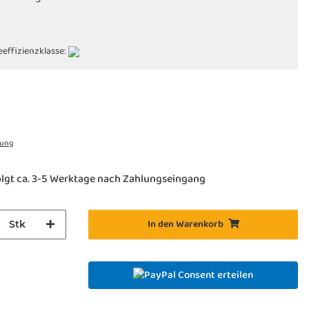
eeffizienzklasse:
rung
lgt ca. 3-5 Werktage nach Zahlungseingang
In den Warenkorb
Stk
Consent erteilen