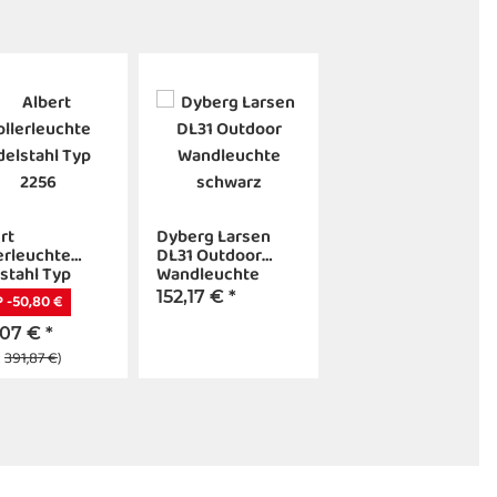
rt
Dyberg Larsen
erleuchte
DL31 Outdoor
stahl Typ
Wandleuchte
6
schwarz
152,17 €
*
 -50,80 €
,07 €
*
:
391,87 €
)