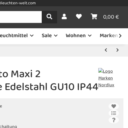
leuchten-welt.com
0,00 €
euchtmittel
Sale
Wohnen
Marken
to Maxi 2
 Edelstahl GU10 IP44
e
schaltung