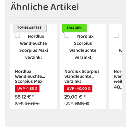
Ähnliche Artikel
TOP BEWERTET
SALE 28%
Nordlux
Nordlux Scorpius
Nordlux
Wandleuchte
Wandleuchte
Wandle
Scorpius Maxi
verzinkt
weiß
verzinkt
40,52 
UVP -1,83 €
UVP -40,00 €
58,12 €
*
29,00 €
*
(UVP:
59,95 €
)
(UVP:
69,00 €
)