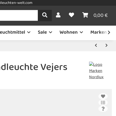
leuchten-welt.com
0,00 €
euchtmittel
Sale
Wohnen
Marken
dleuchte Vejers