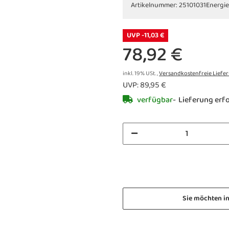
Artikelnummer:
25101031
Energie
UVP -11,03 €
78,92 €
inkl. 19% USt. ,
Versandkostenfreie Liefe
UVP
:
89,95 €
verfügbar
Lieferung erfo
Sie möchten i