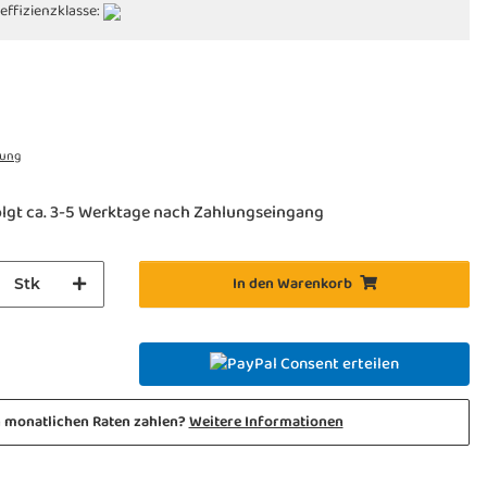
effizienzklasse:
rung
lgt ca. 3-5 Werktage nach Zahlungseingang
In den Warenkorb
Stk
Consent erteilen
n monatlichen Raten zahlen?
Weitere Informationen