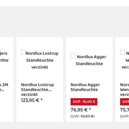
s 2M
Nordlux Lnstrup
Nordlux Agger
Nord
e
Standleuchte
Standleuchte
Wan
verzinkt
verz
123,95 €
*
UVP -16,00 €
UVP
76,95 €
*
75,
(UVP:
92,95 €
)
(UVP