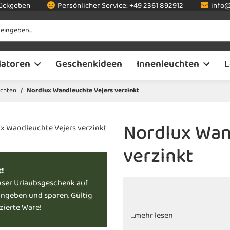
rückgeben
Persönlicher Service:
+49 2361 892912
info@
latoren
Geschenkideen
Innenleuchten
L
chten
Nordlux Wandleuchte Vejers verzinkt
Nordlux Wan
verzinkt
t!
nser Urlaubsgeschenk auf
ingeben und sparen. Gültig
uzierte Ware!
...mehr lesen