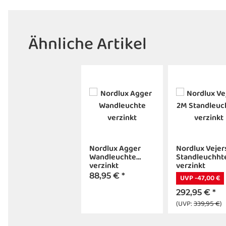
Ähnliche Artikel
Nordlux Agger
Nordlux Vejer
Wandleuchte
Standleuchht
verzinkt
verzinkt
88,95 €
*
UVP -47,00 €
292,95 €
*
(UVP:
339,95 €
)