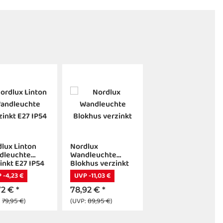
lux Linton
Nordlux
dleuchte
Wandleuchte
inkt E27 IP54
Blokhus verzinkt
 -4,23 €
UVP -11,03 €
72 €
*
78,92 €
*
:
79,95 €
)
(UVP:
89,95 €
)