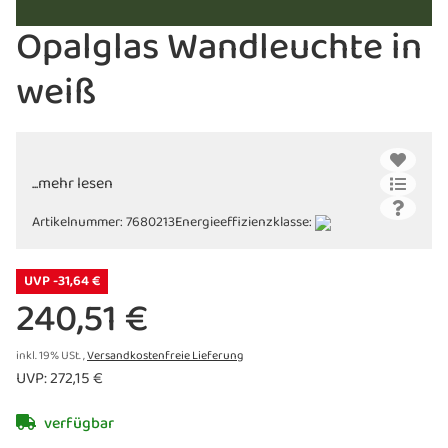
Opalglas Wandleuchte in
weiß
...mehr lesen
Artikelnummer:
7680213
Energieeffizienzklasse:
UVP -31,64 €
240,51 €
inkl. 19% USt. ,
Versandkostenfreie Lieferung
UVP
:
272,15 €
verfügbar