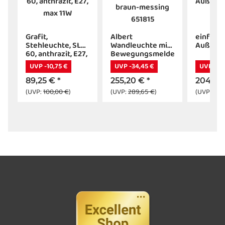
r
Grafit,
Albert
einfach
Stehleuchte, SL
Wandleuchte mit
Außenw
60, anthrazit, E27,
Bewegungsmelder
max 11W
braun-messing
UVP -10,75 €
UVP -34,45 €
UVP -24
651815
89,25 €
*
255,20 €
*
204,02
(UVP:
100,00 €
)
(UVP:
289,65 €
)
(UVP:
228