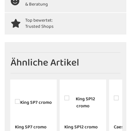
& Beratung
Top bewertet:
Trusted Shops
Ähnliche Artikel
o
King SP7 cromo
King SP12 cromo
Caesar 