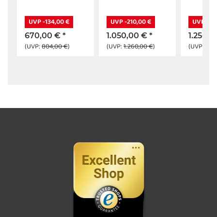
UVP -134,00 €
UVP -210,00 €
UVP -25
670,00 €
*
1.050,00 €
*
1.250,
(UVP:
804,00 €
)
(UVP:
1.260,00 €
)
(UVP:
1.5