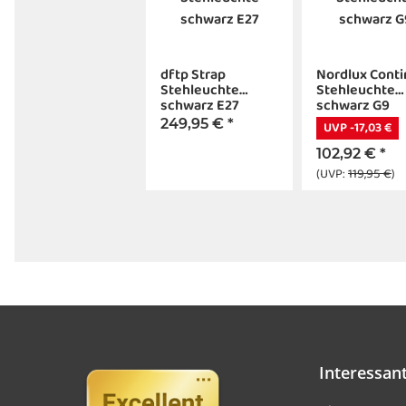
dftp Strap
Nordlux Conti
Stehleuchte
Stehleuchte
schwarz E27
schwarz G9
249,95 €
*
UVP -17,03 €
102,92 €
*
(UVP:
119,95 €
)
Interessan