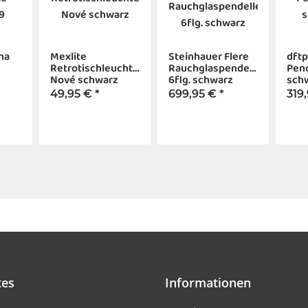
na
Mexlite
Steinhauer Flere
dftp
Retrotischleuchte
Rauchglaspendelleuchte
Pen
Nové schwarz
6flg. schwarz
sch
49,95 €
*
699,95 €
*
319
tes
Informationen