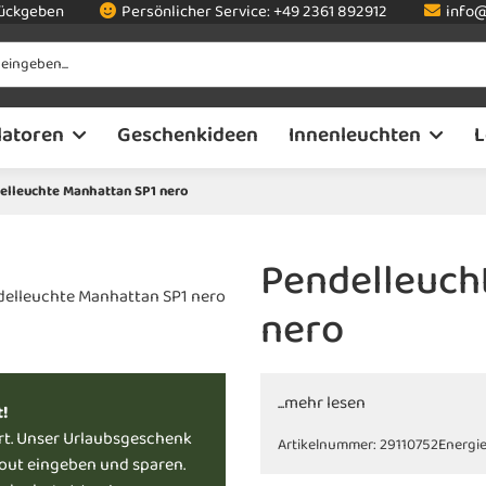
rückgeben
Persönlicher Service:
+49 2361 892912
info@
latoren
Geschenkideen
Innenleuchten
L
elleuchte Manhattan SP1 nero
Pendelleuch
nero
...mehr lesen
t!
rt. Unser Urlaubsgeschenk
Artikelnummer:
29110752
Energie
kout eingeben und sparen.