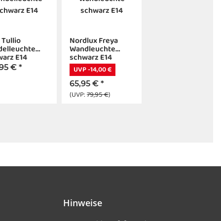
 Tullio
Nordlux Freya
delleuchte
Wandleuchte
warz E14
schwarz E14
,95 €
*
UVP -14,00 €
65,95 €
*
(UVP:
79,95 €
)
Hinweise