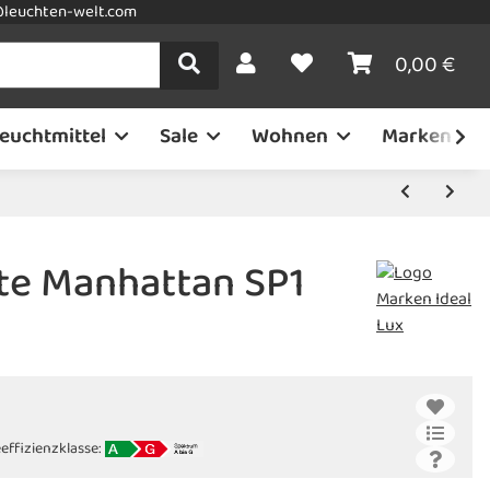
leuchten-welt.com
0,00 €
euchtmittel
Sale
Wohnen
Marken
te Manhattan SP1
effizienzklasse: