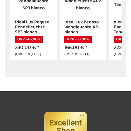
Ideal Lux Pegaso
Ideal Lux Pegaso
elegant
kenleuchte
Pendelleuchte
Wandleuchte AP2
Badezi
SP3 bianco
bianco
Tana vo
UVP -46,00 €
UVP -33,00 €
UVP -97,
230,00 €
*
165,00 €
*
222,80
(UVP:
276,00 €
)
(UVP:
198,00 €
)
(UVP:
320,