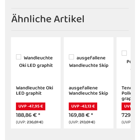
Ähnliche Artikel
Wandleuchte Oki
ausgefallene
Tendo L
LED graphit
Wandleuchte Skip
Pollerle
graphit 
UVP -47,95 €
UVP -43,13 €
UVP -185
188,86 €
*
169,88 €
*
729,80
(UVP:
236,81 €
)
(UVP:
213,01 €
)
(UVP:
915,