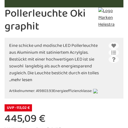
Pollerleuchte Oki
graphit
Eine schicke und modische LED Pollerleuchte
aus Aluminium mit satiniertem Acrylglas.
Bestückt mit einer hochwertigen LED ist sie
sowohl langlebig als auch energiesparend
zugleich. Die Leuchte besticht durch ein tolles
Design und ein wunderschönes Licht.
...mehr lesen
Artikelnummer:
A19803.93
Energieeffizienzklasse:
UVP -113,02 €
445,09 €