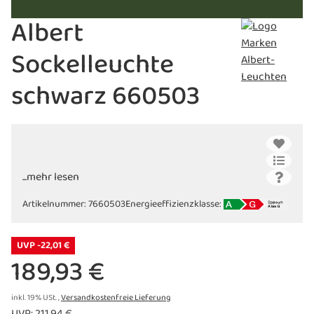
Albert
Sockelleuchte
schwarz 660503
...mehr lesen
Artikelnummer:
7660503
Energieeffizienzklasse:
UVP -22,01 €
189,93 €
inkl. 19% USt. ,
Versandkostenfreie Lieferung
UVP
:
211,94 €