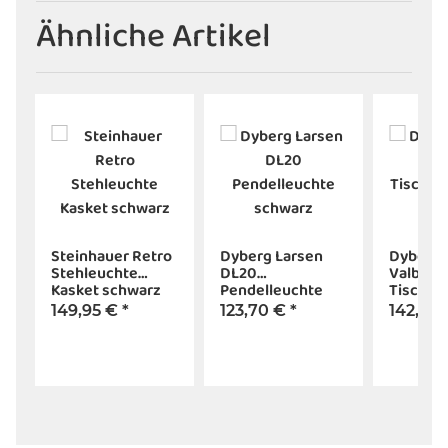
Ähnliche Artikel
Steinhauer Retro
Dyberg Larsen
Dyberg 
Stehleuchte
DL20
Valby
z
Kasket schwarz
Pendelleuchte
Tischleu
schwarz
schwarz
149,95 €
*
123,70 €
*
142,68