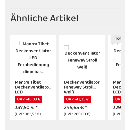
Ähnliche Artikel
TOP BEW
Mantra Tibet
Deckenventilator
Mantra A
r
Deckenventilator
Fanaway Stroll
Deckenv
LED
Weiß
LED
Fernbedienung
Fernbed
UVP -46,03 €
UVP -43,35 €
UVP -44
dimmbar weiß
dimmbar
337,50 €
*
245,65 €
*
329,63
(UVP:
383,53 €
)
(UVP:
289,00 €
)
(UVP:
374