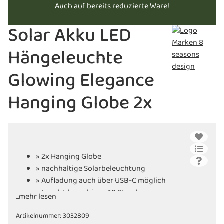
Auch auf bereits reduzierte Ware!
Solar Akku LED
Hängeleuchte
Glowing Elegance
Hanging Globe 2x
» 2x Hanging Globe
» nachhaltige Solarbeleuchtung
» Aufladung auch über USB-C möglich
» Leuchtdauer bis zu 10 Stunden
...mehr lesen
» Lieferung inkl. Fernbedienung
Artikelnummer:
» flexible Montageoptionen
3032809