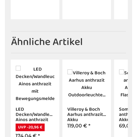
Leuchtmittel
Ähnliche Artikel
LED
Villeroy & Boch
Sompex 
r
Decken/Wandleuchte
Aarhus anthrazit
anthraz
Ainos anthrazit
Akku
Akkuleu
mit
Outdoorleuchte
Flasche
119,00 €
*
69,00 
UVP -20,96 €
Bewegungsmelder
Kerzenhalter
174,04 €
*