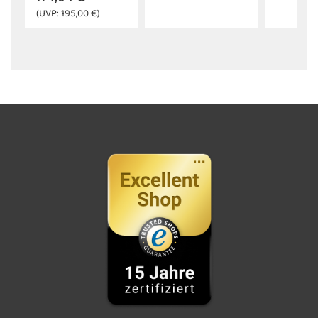
(UVP:
195,00 €
)