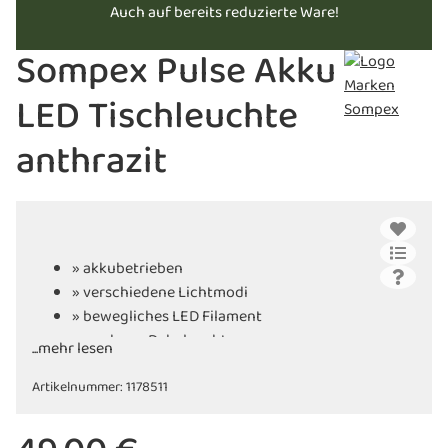
Auch auf bereits reduzierte Ware!
Sompex Pulse Akku
LED Tischleuchte
anthrazit
» akkubetrieben
» verschiedene Lichtmodi
» bewegliches LED Filament
» moderne Dekoleuchte
...mehr lesen
» Schutzart IP54
Artikelnummer:
» inkl. Ladekabel
1178511