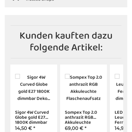
Kunden kauften dazu
folgende Artikel:
Sigor 4W Curved
Sompex Top 2.0
LED RG
Globe gold E27
anthrazit RGB
Leuchtmi
1800K dimmbar
Akkuleuchte
Fernbed
Deko
Flaschenaufsatz
dimmbar
14,50 €
*
69,00 €
*
14,95 